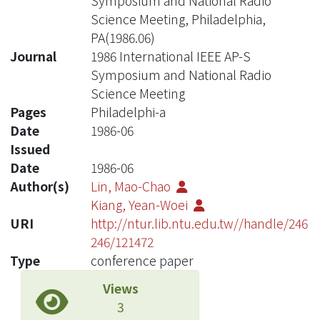
Symposium and National Radio
Science Meeting, Philadelphia,
PA(1986.06)
Journal
1986 International IEEE AP-S
Symposium and National Radio
Science Meeting
Pages
Philadelphi-a
Date
1986-06
Issued
Date
1986-06
Author(s)
Lin, Mao-Chao
Kiang, Yean-Woei
URI
http://ntur.lib.ntu.edu.tw//handle/246
246/121472
Type
conference paper
Views
3