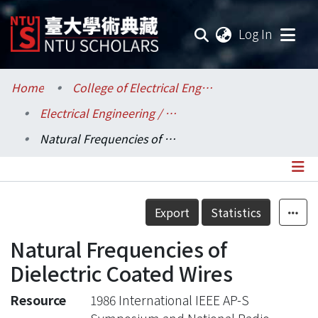
(current
Log In
Communities & Collections
Home
College of Electrical Engineering and Computer Science / 電機資訊學院
Electrical Engineering / 電機工程學系
Research Outputs
Natural Frequencies of Dielectric Coated Wires
Fundings & Projects
Researchers
Details
Export
Statistics
Organizations
Natural Frequencies of
Statistics
Dielectric Coated Wires
Resource
1986 International IEEE AP-S