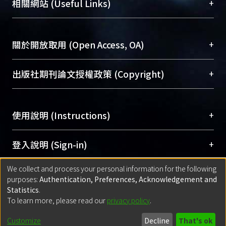
總館學科館員
(Main Library)
+
相關網站 (Useful Links)
台，成為臺大學術典藏NTU scholars。期能整合研
醫學圖書館學科館員
(Medical Library)
究能量、促進交流合作、保存學術產出、推廣研究
社會科學院辜振甫紀念圖書館學科館員
(Social
成果。
Sciences Library)
+
關於開放取用 (Open Access, OA)
To permanently archive and promote researcher
profiles and scholarly works, Library integrates the
開放取用是從使用者角度提升資訊取用性的社會運
+
出版社期刊論文授權政策 (Copyright)
services of “NTU Repository” with “Academic
動，應用在學術研究上是透過將研究著作公開供使
Hub” to form NTU Scholars.
用者自由取閱，以促進學術傳播及因應期刊訂購費
請確認所上傳的全文是原創的內容，若該文件包
用逐年攀升。同時可加速研究發展、提升研究影響
+
使用說明 (Instructions)
含部分內容的版權非匯入者所有，或由第三方贊
力，NTU Scholars即為本校的開放取用典藏（OA
助與合作完成，請確認該版權所有者及第三方同
Archive）平台。
（點選深入了解OA）
意提供此授權。
網站簡介
(Quickstart Guide)
+
登入說明 (Sign-in)
Please represent that the submission is your
使用手冊
(Instruction Manual)
original work, and that you have the right to
We collect and process your personal information for the following
線上預約服務
(Booking Service)
方案一：
臺灣大學計算機中心帳號登入
+
匯入著作 (Submission)
purposes:
Authentication, Preferences, Acknowledgement and
grant the rights to upload.
(With C&INC Email Account)
Statistics
.
方案二：
ORCID帳號登入
(With ORCID)
To learn more, please read our
privacy policy
.
若欲上傳已出版的全文電子檔，可使用
Open
方案一：
定期更新ORCID者，以ID匯入
(Search
policy finder
網站查詢，以確認出版單位之版權
for identifier (ORCID))
Built with
DSpace-CRIS software
- Extension maintained and optimized
Customize
Decline
That's ok