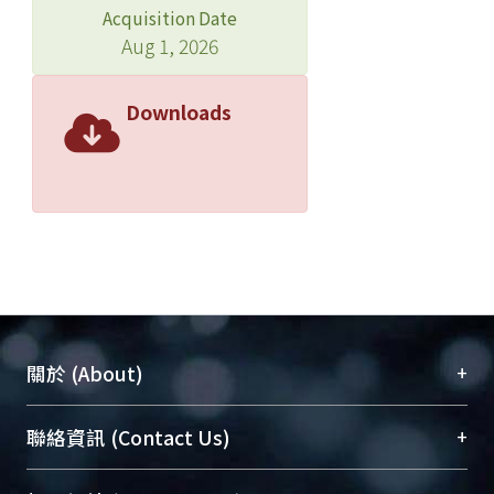
Acquisition Date
Aug 1, 2026
Downloads
+
關於 (About)
臺大位居世界頂尖大學之列，為永久珍藏及向國際
+
聯絡資訊 (Contact Us)
展現本校豐碩的研究成果及學術能量，圖書館整合
機構典藏（NTUR）與學術庫（AH）不同功能平