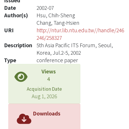
Issued
Date
2002-07
Author(s)
Hsu, Chih-Sheng
Chang, Tang-Hsien
URI
http://ntur.lib.ntu.edu.tw//handle/246
246/258327
Description
5th Asia Pacific ITS Forum, Seoul,
Korea, Jul.2-5, 2002
Type
conference paper
Views
4
Acquisition Date
Aug 1, 2026
Downloads