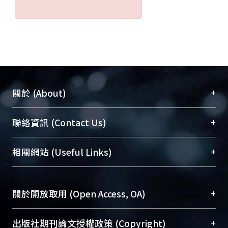
+
關於 (About)
臺大位居世界頂尖大學之列，為永久珍藏及向國際
+
聯絡資訊 (Contact Us)
展現本校豐碩的研究成果及學術能量，圖書館整合
機構典藏（NTUR）與學術庫（AH）不同功能平
總館學科館員
(Main Library)
+
相關網站 (Useful Links)
台，成為臺大學術典藏NTU scholars。期能整合研
醫學圖書館學科館員
(Medical Library)
究能量、促進交流合作、保存學術產出、推廣研究
社會科學院辜振甫紀念圖書館學科館員
(Social
成果。
Sciences Library)
+
關於開放取用 (Open Access, OA)
To permanently archive and promote researcher
profiles and scholarly works, Library integrates the
開放取用是從使用者角度提升資訊取用性的社會運
+
出版社期刊論文授權政策 (Copyright)