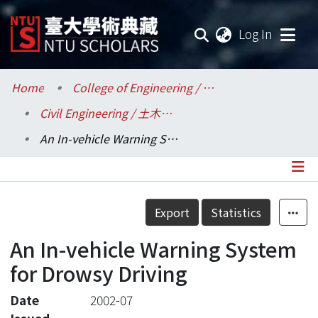
(current
Log In
Communities & Collections
Home
College of Engineering / 工學院
Civil Engineering / 土木工程學系
Research Outputs
An In-vehicle Warning System for Drowsy Driving
Fundings & Projects
Researchers
Details
Export
Statistics
Organizations
An In-vehicle Warning System
Statistics
for Drowsy Driving
Date
2002-07