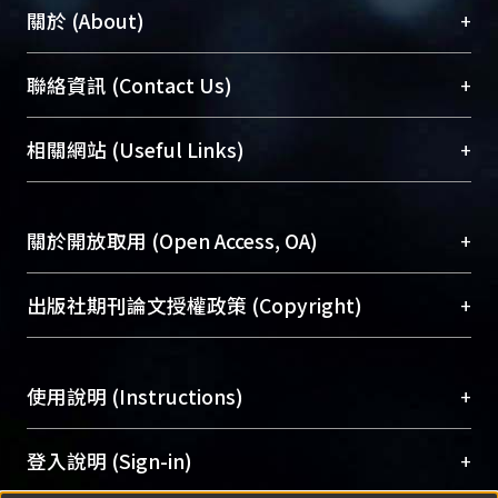
+
關於 (About)
臺大位居世界頂尖大學之列，為永久珍藏及向國際
+
聯絡資訊 (Contact Us)
展現本校豐碩的研究成果及學術能量，圖書館整合
機構典藏（NTUR）與學術庫（AH）不同功能平
總館學科館員
(Main Library)
+
相關網站 (Useful Links)
台，成為臺大學術典藏NTU scholars。期能整合研
醫學圖書館學科館員
(Medical Library)
究能量、促進交流合作、保存學術產出、推廣研究
社會科學院辜振甫紀念圖書館學科館員
(Social
成果。
Sciences Library)
+
關於開放取用 (Open Access, OA)
To permanently archive and promote researcher
profiles and scholarly works, Library integrates the
開放取用是從使用者角度提升資訊取用性的社會運
+
出版社期刊論文授權政策 (Copyright)
services of “NTU Repository” with “Academic
動，應用在學術研究上是透過將研究著作公開供使
Hub” to form NTU Scholars.
用者自由取閱，以促進學術傳播及因應期刊訂購費
請確認所上傳的全文是原創的內容，若該文件包
用逐年攀升。同時可加速研究發展、提升研究影響
+
使用說明 (Instructions)
含部分內容的版權非匯入者所有，或由第三方贊
力，NTU Scholars即為本校的開放取用典藏（OA
助與合作完成，請確認該版權所有者及第三方同
Archive）平台。
（點選深入了解OA）
意提供此授權。
網站簡介
(Quickstart Guide)
+
登入說明 (Sign-in)
Please represent that the submission is your
使用手冊
(Instruction Manual)