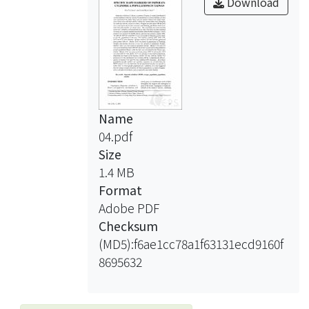
Download
Name
04.pdf
Size
1.4 MB
Format
Adobe PDF
Checksum
(MD5):f6ae1cc78a1f63131ecd9160f
8695632