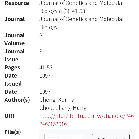
Resource
Journal of Genetics and Molecular
Biology 8 (3): 41-53
Journal
Journal of Genetics and Molecular
Biology
Journal
8
Volume
Journal
3
Issue
Pages
41-53
Date
1997
Issued
Date
1997
Author(s)
Cheng, Kur-Ta
Chou, Chang-Hung
URI
http://ntur.lib.ntu.edu.tw//handle/246
246/162916
File(s)