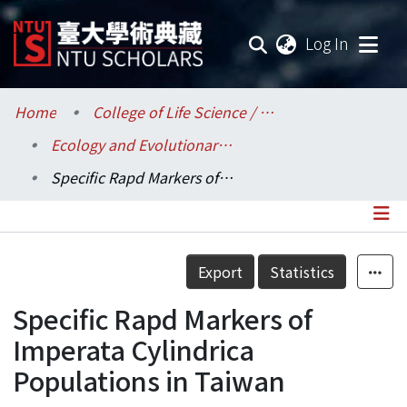
(current
Log In
Communities & Collections
Home
College of Life Science / 生命科學院
Ecology and Evolutionary Biology / 生態學與演化生物學研究所
Research Outputs
Specific Rapd Markers of Imperata Cylindrica Populations in Taiwan
Fundings & Projects
Researchers
Details
Export
Statistics
Organizations
Specific Rapd Markers of
Statistics
Imperata Cylindrica
Populations in Taiwan