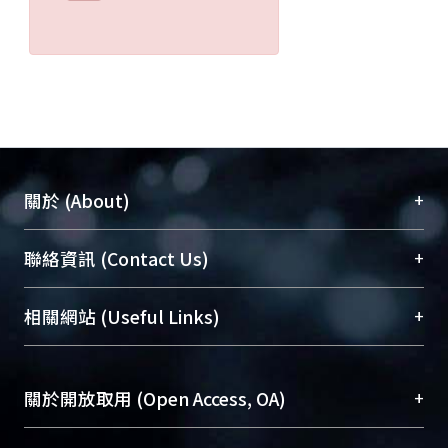
+
關於 (About)
臺大位居世界頂尖大學之列，為永久珍藏及向國際
+
聯絡資訊 (Contact Us)
展現本校豐碩的研究成果及學術能量，圖書館整合
機構典藏（NTUR）與學術庫（AH）不同功能平
總館學科館員
(Main Library)
+
相關網站 (Useful Links)
台，成為臺大學術典藏NTU scholars。期能整合研
醫學圖書館學科館員
(Medical Library)
究能量、促進交流合作、保存學術產出、推廣研究
社會科學院辜振甫紀念圖書館學科館員
(Social
成果。
Sciences Library)
+
關於開放取用 (Open Access, OA)
To permanently archive and promote researcher