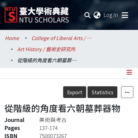
(current
Log In
Communities & Collections
Home
College of Liberal Arts / 文學院
Art History / 藝術史研究所
Research Outputs
從階級的角度看六朝墓葬器物
Fundings & Projects
Researchers
Details
Export
Statistics
Organizations
從階級的角度看六朝墓葬器物
Statistics
Journal
美術與考古
Pages
137-174
ISBN
7500073267