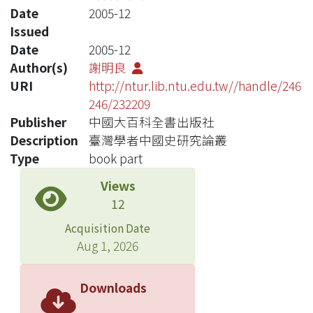
Date
2005-12
Issued
Date
2005-12
Author(s)
謝明良
URI
http://ntur.lib.ntu.edu.tw//handle/246
246/232209
Publisher
中國大百科全書出版社
Description
臺灣學者中國史研究論叢
Type
book part
Views
12
Acquisition Date
Aug 1, 2026
Downloads