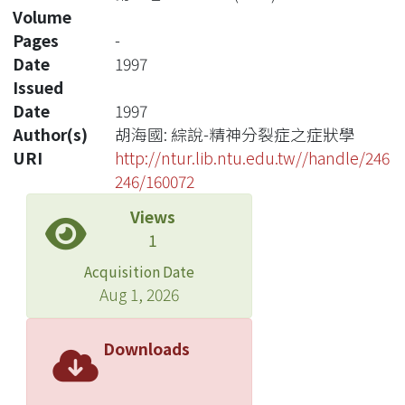
Volume
Pages
-
Date
1997
Issued
Date
1997
Author(s)
胡海國: 綜說-精神分裂症之症狀學
URI
http://ntur.lib.ntu.edu.tw//handle/246
246/160072
Views
1
Acquisition Date
Aug 1, 2026
Downloads