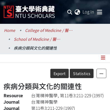
(current
Log In
Communities & Collections
Home
College of Medicine / 醫學院
School of Medicine / 醫學系
Research Outputs
疾病分類與文化的關連性
Fundings & Projects
Researchers
Details
Export
Statistics
Organizations
疾病分類與文化的關連性
Statistics
Resource
台灣精神醫學, 第11卷3:211-229 (1997)
Journal
台灣精神醫學
Journal
第11卷3:211-229 (1997)