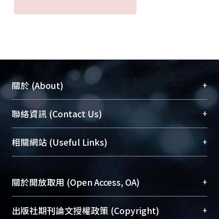
+
關於 (About)
臺大位居世界頂尖大學之列，為永久珍藏及向國際
+
聯絡資訊 (Contact Us)
展現本校豐碩的研究成果及學術能量，圖書館整合
機構典藏（NTUR）與學術庫（AH）不同功能平
總館學科館員
(Main Library)
+
相關網站 (Useful Links)
台，成為臺大學術典藏NTU scholars。期能整合研
醫學圖書館學科館員
(Medical Library)
究能量、促進交流合作、保存學術產出、推廣研究
社會科學院辜振甫紀念圖書館學科館員
(Social
成果。
Sciences Library)
+
關於開放取用 (Open Access, OA)
To permanently archive and promote researcher
profiles and scholarly works, Library integrates the
開放取用是從使用者角度提升資訊取用性的社會運
+
出版社期刊論文授權政策 (Copyright)