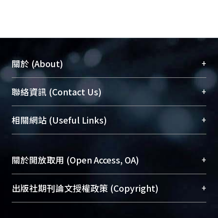
+
關於 (About)
臺大位居世界頂尖大學之列，為永久珍藏及向國際
+
聯絡資訊 (Contact Us)
展現本校豐碩的研究成果及學術能量，圖書館整合
機構典藏（NTUR）與學術庫（AH）不同功能平
總館學科館員
(Main Library)
+
相關網站 (Useful Links)
台，成為臺大學術典藏NTU scholars。期能整合研
醫學圖書館學科館員
(Medical Library)
究能量、促進交流合作、保存學術產出、推廣研究
社會科學院辜振甫紀念圖書館學科館員
(Social
成果。
Sciences Library)
+
關於開放取用 (Open Access, OA)
To permanently archive and promote researcher
profiles and scholarly works, Library integrates the
開放取用是從使用者角度提升資訊取用性的社會運
+
出版社期刊論文授權政策 (Copyright)
services of “NTU Repository” with “Academic
動，應用在學術研究上是透過將研究著作公開供使
Hub” to form NTU Scholars.
用者自由取閱，以促進學術傳播及因應期刊訂購費
請確認所上傳的全文是原創的內容，若該文件包