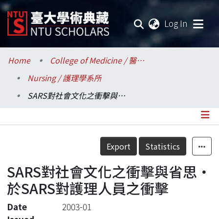
(current
Log In
Communities & Collections
Home
College of Medicine / 醫學院
Nursing / 護理學系所
Research Outputs
SARS對社會文化之衝擊與省思‧於SARS對護理人員之衝擊
Fundings & Projects
Researchers
Details
Export
Statistics
Organizations
SARS對社會文化之衝擊與省思‧
Statistics
於SARS對護理人員之衝擊
Date
2003-01