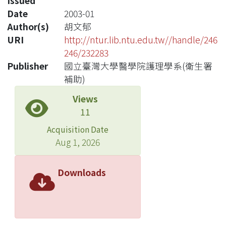
Issued
Date
2003-01
Author(s)
胡文郁
URI
http://ntur.lib.ntu.edu.tw//handle/246
246/232283
Publisher
國立臺灣大學醫學院護理學系(衛生署
補助)
Views
11
Acquisition Date
Aug 1, 2026
Downloads