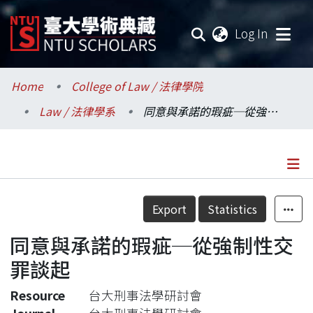
(current
Log In
Communities & Collections
Home
College of Law / 法律學院
Law / 法律學系
同意與承諾的瑕疵─從強制性交罪談起
Research Outputs
Fundings & Projects
Researchers
Details
Export
Statistics
Organizations
同意與承諾的瑕疵─從強制性交
Statistics
罪談起
Resource
台大刑事法學研討會