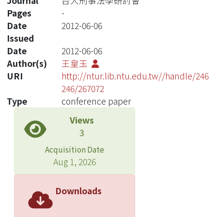
Journal
台大刑事法學研討會
Pages
-
Date
2012-06-06
Issued
Date
2012-06-06
Author(s)
王皇玉
URI
http://ntur.lib.ntu.edu.tw//handle/246
246/267072
Type
conference paper
Views
3
Acquisition Date
Aug 1, 2026
Downloads