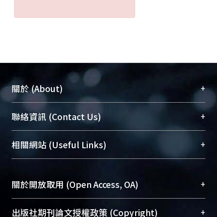
+
關於 (About)
臺大位居世界頂尖大學之列，為永久珍藏及向國際
+
聯絡資訊 (Contact Us)
展現本校豐碩的研究成果及學術能量，圖書館整合
機構典藏（NTUR）與學術庫（AH）不同功能平
總館學科館員
(Main Library)
+
相關網站 (Useful Links)
台，成為臺大學術典藏NTU scholars。期能整合研
醫學圖書館學科館員
(Medical Library)
究能量、促進交流合作、保存學術產出、推廣研究
社會科學院辜振甫紀念圖書館學科館員
(Social
成果。
Sciences Library)
+
關於開放取用 (Open Access, OA)
To permanently archive and promote researcher
profiles and scholarly works, Library integrates the
開放取用是從使用者角度提升資訊取用性的社會運
+
出版社期刊論文授權政策 (Copyright)