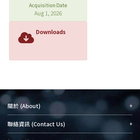
Acquisition Date
Aug 1, 2026
Downloads
+
關於 (About)
臺大位居世界頂尖大學之列，為永久珍藏及向國際
+
聯絡資訊 (Contact Us)
展現本校豐碩的研究成果及學術能量，圖書館整合
機構典藏（NTUR）與學術庫（AH）不同功能平