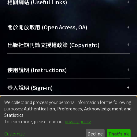
總館學科館員
(Main Library)
+
相關網站 (Useful Links)
台，成為臺大學術典藏NTU scholars。期能整合研
醫學圖書館學科館員
(Medical Library)
究能量、促進交流合作、保存學術產出、推廣研究
社會科學院辜振甫紀念圖書館學科館員
(Social
成果。
Sciences Library)
+
關於開放取用 (Open Access, OA)
To permanently archive and promote researcher
profiles and scholarly works, Library integrates the
開放取用是從使用者角度提升資訊取用性的社會運
+
出版社期刊論文授權政策 (Copyright)
services of “NTU Repository” with “Academic
動，應用在學術研究上是透過將研究著作公開供使
Hub” to form NTU Scholars.
用者自由取閱，以促進學術傳播及因應期刊訂購費
請確認所上傳的全文是原創的內容，若該文件包
用逐年攀升。同時可加速研究發展、提升研究影響
+
使用說明 (Instructions)
含部分內容的版權非匯入者所有，或由第三方贊
力，NTU Scholars即為本校的開放取用典藏（OA
助與合作完成，請確認該版權所有者及第三方同
Archive）平台。
（點選深入了解OA）
意提供此授權。
網站簡介
(Quickstart Guide)
+
登入說明 (Sign-in)
Please represent that the submission is your
使用手冊
(Instruction Manual)
original work, and that you have the right to
We collect and process your personal information for the following
線上預約服務
(Booking Service)
方案一：
臺灣大學計算機中心帳號登入
+
匯入著作 (Submission)
purposes:
Authentication, Preferences, Acknowledgement and
grant the rights to upload.
(With C&INC Email Account)
Statistics
.
方案二：
ORCID帳號登入
(With ORCID)
To learn more, please read our
privacy policy
.
若欲上傳已出版的全文電子檔，可使用
Open
方案一：
定期更新ORCID者，以ID匯入
(Search
policy finder
網站查詢，以確認出版單位之版權
for identifier (ORCID))
Built with
DSpace-CRIS software
- Extension maintained and optimized
Customize
Decline
That's ok