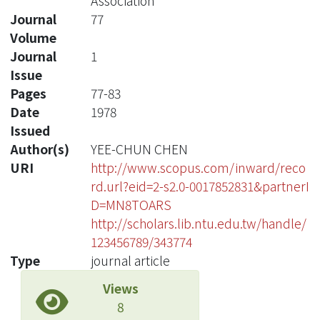
Association
Journal
77
Volume
Journal
1
Issue
Pages
77-83
Date
1978
Issued
Author(s)
YEE-CHUN CHEN
URI
http://www.scopus.com/inward/reco
rd.url?eid=2-s2.0-0017852831&partnerI
D=MN8TOARS
http://scholars.lib.ntu.edu.tw/handle/
123456789/343774
Type
journal article
Views
8