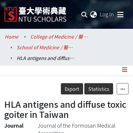
(current
Log In
Communities & Collections
Home
College of Medicine / 醫學院
School of Medicine / 醫學系
Research Outputs
HLA antigens and diffuse toxic goiter in Taiwan
Fundings & Projects
Researchers
Details
Export
Statistics
Organizations
HLA antigens and diffuse toxic
Statistics
goiter in Taiwan
Journal
Journal of the Formosan Medical