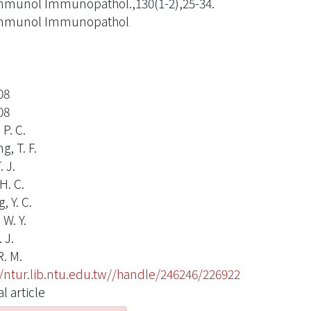
mmunol Immunopathol.,130(1-2),25-34.
Immunol Immunopathol
08
08
P. C.
, T. F.
. J.
H. C.
 Y. C.
W. Y.
 J.
R. M.
//ntur.lib.ntu.edu.tw//handle/246246/226922
l article