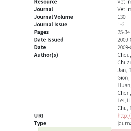
Resource
Vet I
Journal
Vet 
Journal Volume
130
Journal Issue
1-2
Pages
25-34
Date Issued
2009-
Date
2009-
Author(s)
Chou, 
Chuang
Jan, T
Gion, 
Huang,
Chen, 
Lei, H.
Chu, 
URI
http:
Type
journa