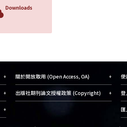
Downloads
+
+
關於開放取用 (Open Access, OA)
使用
藏
開放取用是從使用者角度提升資訊取用性
+
+
出版社期刊論文授權政策 (Copyright)
登入
術
的社會運動，應用在學術研究上是透過將
與學
研究著作公開供使用者自由取閱，以促進
請確認所上傳的全文是原創的內容，若
+
匯入
術
學術傳播及因應期刊訂購費用逐年攀升。
該文件包含部分內容的版權非匯入者所
、
同時可加速研究發展、提升研究影響力，
有，或由第三方贊助與合作完成，請確