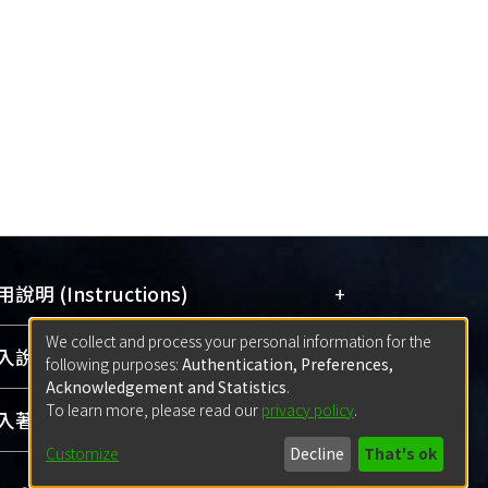
+
說明 (Instructions)
We collect and process your personal information for the
網站簡介
(Quickstart Guide)
+
說明 (Sign-in)
following purposes:
Authentication, Preferences,
使用手冊
(Instruction Manual)
Acknowledgement and Statistics
.
To learn more, please read our
privacy policy
.
線上預約服務
(Booking Service)
方案一：
臺灣大學計算機中心帳號登入
+
著作 (Submission)
(With C&INC Email Account)
Customize
Decline
That's ok
方案二：
ORCID帳號登入
(With ORCID)
方案一：
定期更新ORCID者，以ID匯入