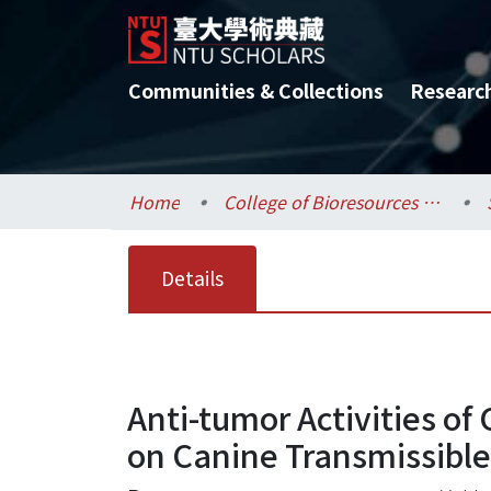
Communities & Collections
Researc
Home
College of Bioresources and Agriculture / 生物資源暨農學院
Details
Anti-tumor Activities o
on Canine Transmissible