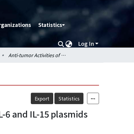
rganizations
Statistics
Log In
Anti-tumor Activities of Combinatory Immunotherapy of IL-6 and IL-15 plasmids on Canine Transmissible Venereal Tumor.
Export
Statistics
L-6 and IL-15 plasmids