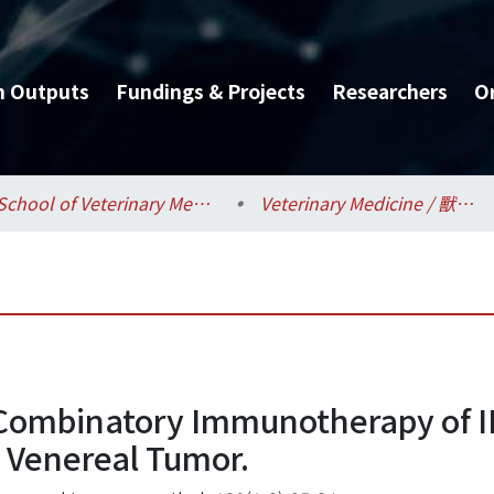
h Outputs
Fundings & Projects
Researchers
O
School of Veterinary Medicine / 獸醫專業學院
Veterinary Medicine / 獸醫學系
f Combinatory Immunotherapy of I
 Venereal Tumor.