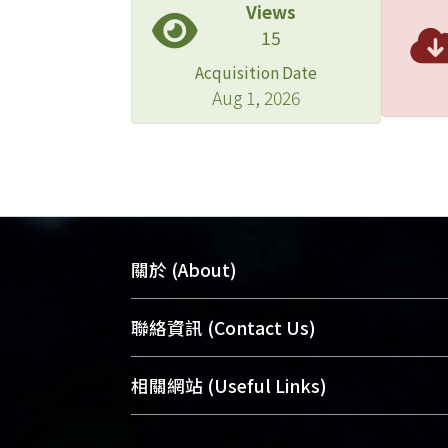
Views
15
Acquisition Date
Aug 1, 2026
關於 (About)
臺大位居世界頂尖大學之列，為永久珍
聯絡資訊 (Contact Us)
及向國際展現本校豐碩的研究成果及學
能量，圖書館整合機構典藏（NTUR）
總館學科館員
(Main Library)
相關網站 (Useful Links)
術庫（AH）不同功能平台，成為臺大學
醫學圖書館學科館員
(Medical Library)
典藏NTU scholars。期能整合研究能量
社會科學院辜振甫紀念圖書館學科館員