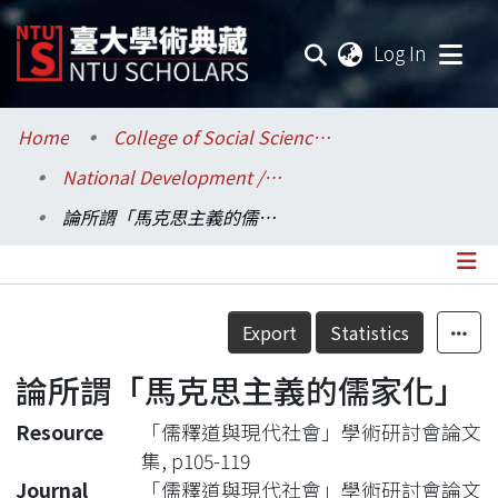
(current
Log In
Communities & Collections
Home
College of Social Sciences / 社會科學院
National Development / 國家發展研究所
Research Outputs
論所謂「馬克思主義的儒家化」
Fundings & Projects
Researchers
Details
Export
Statistics
Organizations
論所謂「馬克思主義的儒家化」
Statistics
Resource
「儒釋道與現代社會」學術研討會論文
集, p105-119
Journal
「儒釋道與現代社會」學術研討會論文