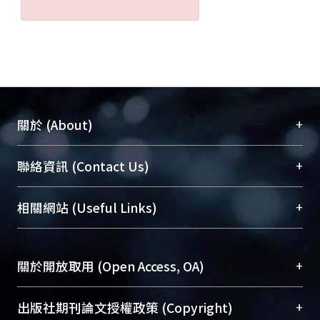
+
關於 (About)
臺大位居世界頂尖大學之列，為永久珍藏及向國際
+
聯絡資訊 (Contact Us)
展現本校豐碩的研究成果及學術能量，圖書館整合
機構典藏（NTUR）與學術庫（AH）不同功能平
總館學科館員
(Main Library)
+
相關網站 (Useful Links)
台，成為臺大學術典藏NTU scholars。期能整合研
醫學圖書館學科館員
(Medical Library)
究能量、促進交流合作、保存學術產出、推廣研究
社會科學院辜振甫紀念圖書館學科館員
(Social
成果。
Sciences Library)
+
關於開放取用 (Open Access, OA)
To permanently archive and promote researcher
profiles and scholarly works, Library integrates the
開放取用是從使用者角度提升資訊取用性的社會運
+
出版社期刊論文授權政策 (Copyright)