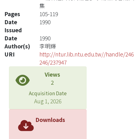
集
Pages
105-119
Date
1990
Issued
Date
1990
Author(s)
李明輝
URI
http://ntur.lib.ntu.edu.tw//handle/246
246/237947
Views
2
Acquisition Date
Aug 1, 2026
Downloads