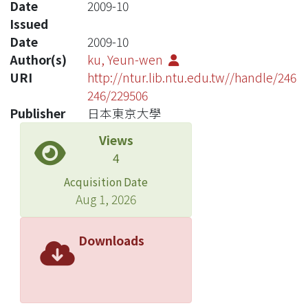
Date
2009-10
Issued
Date
2009-10
Author(s)
ku, Yeun-wen
URI
http://ntur.lib.ntu.edu.tw//handle/246
246/229506
Publisher
日本東京大學
Views
4
Acquisition Date
Aug 1, 2026
Downloads