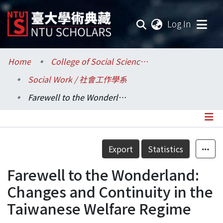
(current
Log In
Communities & Collections
Home
College of Social Sciences / 社會科學院
Social Work / 社會工作學系
Research Outputs
Farewell to the Wonderland: Changes and Continuity in the Taiwanese Welfare Regime
Fundings & Projects
Researchers
Details
Export
Statistics
Organizations
Farewell to the Wonderland:
Statistics
Changes and Continuity in the
Taiwanese Welfare Regime