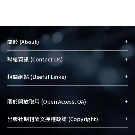
+
關於 (About)
臺大位居世界頂尖大學之列，為永久珍藏及向國際
+
聯絡資訊 (Contact Us)
展現本校豐碩的研究成果及學術能量，圖書館整合
機構典藏（NTUR）與學術庫（AH）不同功能平
總館學科館員
(Main Library)
+
相關網站 (Useful Links)
台，成為臺大學術典藏NTU scholars。期能整合研
醫學圖書館學科館員
(Medical Library)
究能量、促進交流合作、保存學術產出、推廣研究
社會科學院辜振甫紀念圖書館學科館員
(Social
成果。
Sciences Library)
+
關於開放取用 (Open Access, OA)
To permanently archive and promote researcher
profiles and scholarly works, Library integrates the
開放取用是從使用者角度提升資訊取用性的社會運
+
出版社期刊論文授權政策 (Copyright)
services of “NTU Repository” with “Academic
動，應用在學術研究上是透過將研究著作公開供使
Hub” to form NTU Scholars.
用者自由取閱，以促進學術傳播及因應期刊訂購費