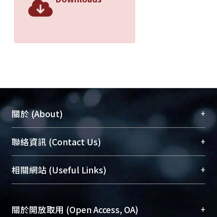
+
關於 (About)
臺大位居世界頂尖大學之列，為永久珍藏及向國際
+
聯絡資訊 (Contact Us)
展現本校豐碩的研究成果及學術能量，圖書館整合
機構典藏（NTUR）與學術庫（AH）不同功能平
總館學科館員
(Main Library)
+
相關網站 (Useful Links)
台，成為臺大學術典藏NTU scholars。期能整合研
醫學圖書館學科館員
(Medical Library)
究能量、促進交流合作、保存學術產出、推廣研究
社會科學院辜振甫紀念圖書館學科館員
(Social
成果。
Sciences Library)
+
關於開放取用 (Open Access, OA)