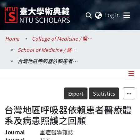
(current
Log In
Communities & Collections
Home
College of Medicine / 醫學院
School of Medicine / 醫學系
Research Outputs
台灣地區呼吸器依賴患者醫療體系及病患照護之回顧
Fundings & Projects
Researchers
Details
Export
Statistics
Organizations
台灣地區呼吸器依賴患者醫療體
Statistics
系及病患照護之回顧
Journal
重症醫學雜誌