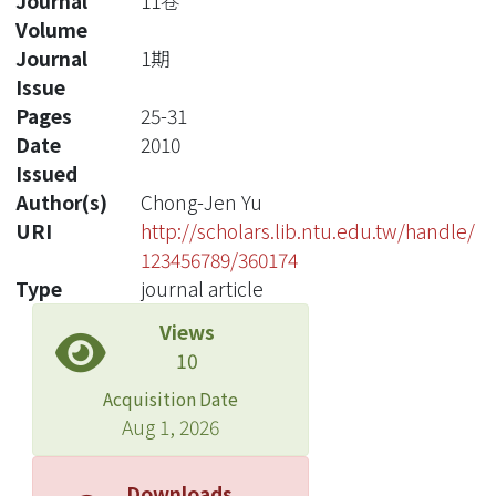
Journal
11卷
Volume
Journal
1期
Issue
Pages
25-31
Date
2010
Issued
Author(s)
Chong-Jen Yu
URI
http://scholars.lib.ntu.edu.tw/handle/
123456789/360174
Type
journal article
Views
10
Acquisition Date
Aug 1, 2026
Downloads