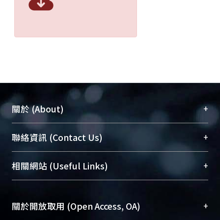
+
關於 (About)
臺大位居世界頂尖大學之列，為永久珍藏及向國際
+
聯絡資訊 (Contact Us)
展現本校豐碩的研究成果及學術能量，圖書館整合
機構典藏（NTUR）與學術庫（AH）不同功能平
總館學科館員
(Main Library)
+
相關網站 (Useful Links)
台，成為臺大學術典藏NTU scholars。期能整合研
醫學圖書館學科館員
(Medical Library)
究能量、促進交流合作、保存學術產出、推廣研究
社會科學院辜振甫紀念圖書館學科館員
(Social
成果。
Sciences Library)
+
關於開放取用 (Open Access, OA)