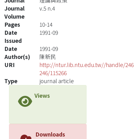
Journal
理論與政策
Journal
v.5 n.4
Volume
Pages
10-14
Date
1991-09
Issued
Date
1991-09
Author(s)
陳新民
URI
http://ntur.lib.ntu.edu.tw//handle/246
246/115266
Type
journal article
Views
Downloads