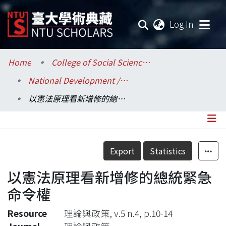
(current
Log In
Communities & Collections
Home
College of Social Sciences / 社會科學院
National Development / 國家發展研究所
Research Outputs
以憲法原理看新增修的總統緊急命令權
Fundings & Projects
Researchers
Details
Export
Statistics
Organizations
以憲法原理看新增修的總統緊急
Statistics
命令權
Resource
理論與政策, v.5 n.4, p.10-14