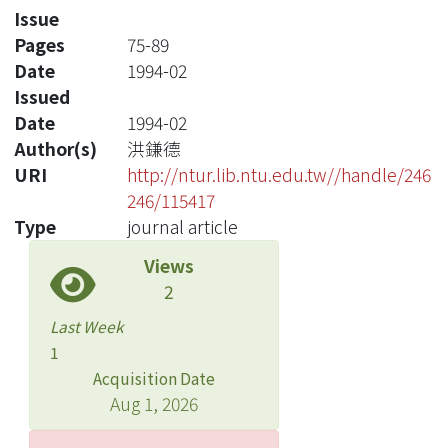
Issue
Pages
75-89
Date
1994-02
Issued
Date
1994-02
Author(s)
洪鎌德
URI
http://ntur.lib.ntu.edu.tw//handle/246
246/115417
Type
journal article
Views
2
Last Week
1
Acquisition Date
Aug 1, 2026