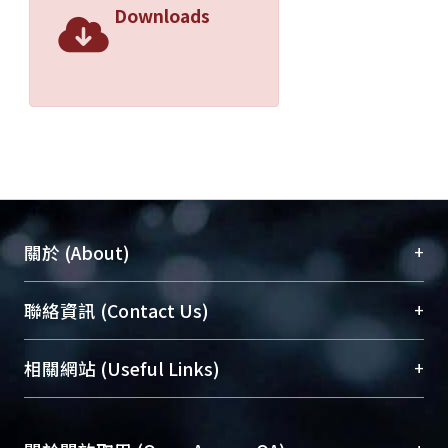
Downloads
+
關於 (About)
臺大位居世界頂尖大學之列，為永久珍藏及向國際
+
聯絡資訊 (Contact Us)
展現本校豐碩的研究成果及學術能量，圖書館整合
機構典藏（NTUR）與學術庫（AH）不同功能平
總館學科館員
(Main Library)
+
相關網站 (Useful Links)
台，成為臺大學術典藏NTU scholars。期能整合研
醫學圖書館學科館員
(Medical Library)
究能量、促進交流合作、保存學術產出、推廣研究
社會科學院辜振甫紀念圖書館學科館員
(Social
成果。
Sciences Library)