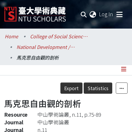
(current
Log In
Communities & Collections
Home
College of Social Sciences / 社會科學院
National Development / 國家發展研究所
Research Outputs
馬克思自由觀的剖析
Fundings & Projects
Researchers
Details
Export
Statistics
Organizations
馬克思自由觀的剖析
Statistics
Resource
中山學術論叢, n.11, p.75-89
Journal
中山學術論叢
Journal
n.11