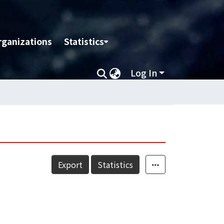
rganizations
Statistics
Log In
Export
Statistics