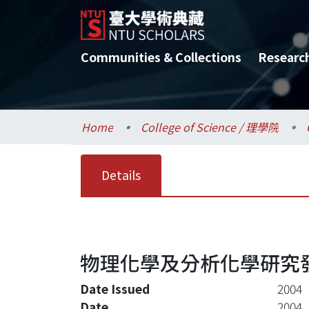
Communities & Collections
Researc
Home
College of Science / 理學院
Details
物理化學及分析化學研究
Date Issued
2004
Date
2004