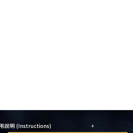
+
說明 (Instructions)