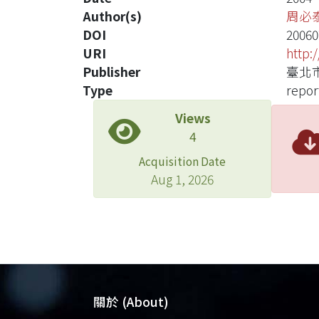
Author(s)
周必
DOI
20060
URI
http:
Publisher
臺北
Type
repor
Views
4
Acquisition Date
Aug 1, 2026
關於 (About)