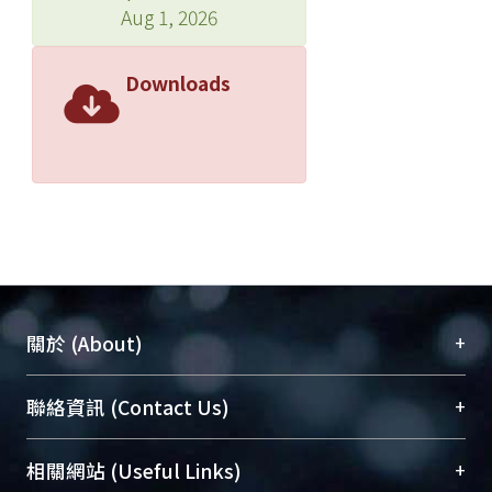
Aug 1, 2026
Downloads
+
關於 (About)
臺大位居世界頂尖大學之列，為永久珍藏及向國際
+
聯絡資訊 (Contact Us)
展現本校豐碩的研究成果及學術能量，圖書館整合
機構典藏（NTUR）與學術庫（AH）不同功能平
總館學科館員
(Main Library)
+
相關網站 (Useful Links)
台，成為臺大學術典藏NTU scholars。期能整合研