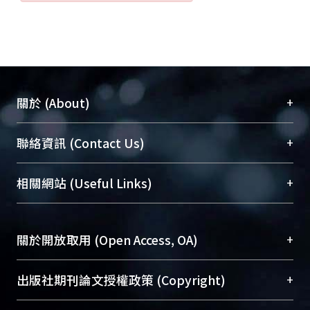
+
關於 (About)
臺大位居世界頂尖大學之列，為永久珍藏及向國際
+
聯絡資訊 (Contact Us)
展現本校豐碩的研究成果及學術能量，圖書館整合
機構典藏（NTUR）與學術庫（AH）不同功能平
總館學科館員
(Main Library)
+
相關網站 (Useful Links)
台，成為臺大學術典藏NTU scholars。期能整合研
醫學圖書館學科館員
(Medical Library)
究能量、促進交流合作、保存學術產出、推廣研究
社會科學院辜振甫紀念圖書館學科館員
(Social
成果。
Sciences Library)
+
關於開放取用 (Open Access, OA)
To permanently archive and promote researcher
profiles and scholarly works, Library integrates the
開放取用是從使用者角度提升資訊取用性的社會運
+
出版社期刊論文授權政策 (Copyright)
services of “NTU Repository” with “Academic
動，應用在學術研究上是透過將研究著作公開供使