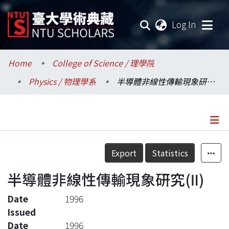
(current
Log In
Communities & Collections
Home
College of Science / 理學院
Physics / 物理學系
半導體非線性傳輸現象研究(Ⅱ)
Research Outputs
Fundings & Projects
Researchers
Details
Export
Statistics
Organizations
半導體非線性傳輸現象研究(Ⅱ)
Statistics
Date
1996
Issued
Date
1996