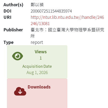
Author(s)
鄭以禎
DOI
2006072511544835974
URI
http://ntur.lib.ntu.edu.tw//handle/246
246/13081
Publisher
臺北市：國立臺灣大學物理學系暨研究
所
Type
report
Views
1
Acquisition Date
Aug 1, 2026
Downloads