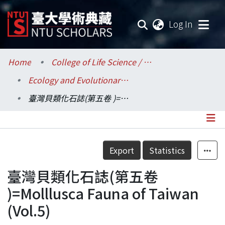
(current
Log In
Communities & Collections
Home
College of Life Science / 生命科學院
Ecology and Evolutionary Biology / 生態學與演化生物學研究所
Research Outputs
臺灣貝類化石誌(第五卷 )=Molllusca Fauna of Taiwan (Vol.5)
Fundings & Projects
Researchers
Details
Export
Statistics
Organizations
臺灣貝類化石誌(第五卷
Statistics
)=Molllusca Fauna of Taiwan
(Vol.5)