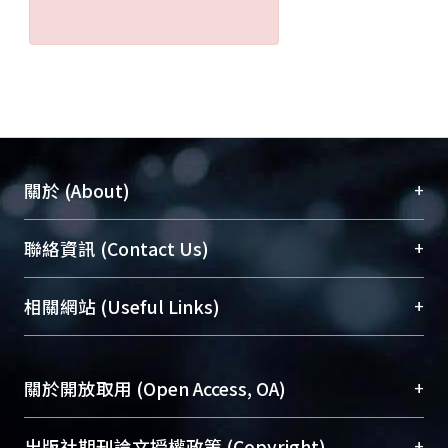
+
關於 (About)
臺大位居世界頂尖大學之列，為永久珍藏及向國際
+
聯絡資訊 (Contact Us)
展現本校豐碩的研究成果及學術能量，圖書館整合
機構典藏（NTUR）與學術庫（AH）不同功能平
總館學科館員
(Main Library)
+
相關網站 (Useful Links)
台，成為臺大學術典藏NTU scholars。期能整合研
醫學圖書館學科館員
(Medical Library)
究能量、促進交流合作、保存學術產出、推廣研究
社會科學院辜振甫紀念圖書館學科館員
(Social
成果。
Sciences Library)
+
關於開放取用 (Open Access, OA)
To permanently archive and promote researcher
profiles and scholarly works, Library integrates the
開放取用是從使用者角度提升資訊取用性的社會運
+
出版社期刊論文授權政策 (Copyright)