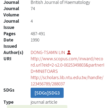
Journal
British Journal of Haematology
Journal
74
Volume
Journal
4
Issue
Pages
487-491
Date
1990
Issued
Author(s)
DONG-TSAMN LIN
URI
http://www.scopus.com/inward/reco
rd.url?eid=2-s2.0-0025349803&partnerI
D=MN8TOARS
http://scholars.lib.ntu.edu.tw/handle/
123456789/288037
SDGs
[SDGs]SDG3
Type
journal article