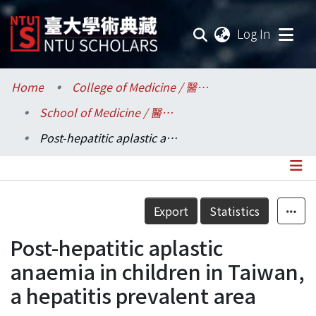
(current
Log In
Communities & Collections
Home
College of Medicine / 醫學院
School of Medicine / 醫學系
Research Outputs
Post-hepatitic aplastic anaemia in children in Taiwan, a hepatitis prevalent area
Fundings & Projects
Researchers
Details
Export
Statistics
Organizations
Post-hepatitic aplastic
Statistics
anaemia in children in Taiwan,
a hepatitis prevalent area