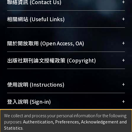
臺大位居世界頂尖大學之列，為永久珍藏及向國際
+
聯絡資訊 (Contact Us)
展現本校豐碩的研究成果及學術能量，圖書館整合
機構典藏（NTUR）與學術庫（AH）不同功能平
總館學科館員
(Main Library)
+
相關網站 (Useful Links)
台，成為臺大學術典藏NTU scholars。期能整合研
醫學圖書館學科館員
(Medical Library)
究能量、促進交流合作、保存學術產出、推廣研究
社會科學院辜振甫紀念圖書館學科館員
(Social
成果。
Sciences Library)
+
關於開放取用 (Open Access, OA)
To permanently archive and promote researcher
profiles and scholarly works, Library integrates the
開放取用是從使用者角度提升資訊取用性的社會運
+
出版社期刊論文授權政策 (Copyright)
services of “NTU Repository” with “Academic
動，應用在學術研究上是透過將研究著作公開供使
Hub” to form NTU Scholars.
用者自由取閱，以促進學術傳播及因應期刊訂購費
請確認所上傳的全文是原創的內容，若該文件包
用逐年攀升。同時可加速研究發展、提升研究影響
+
使用說明 (Instructions)
含部分內容的版權非匯入者所有，或由第三方贊
力，NTU Scholars即為本校的開放取用典藏（OA
助與合作完成，請確認該版權所有者及第三方同
Archive）平台。
（點選深入了解OA）
意提供此授權。
網站簡介
(Quickstart Guide)
+
登入說明 (Sign-in)
Please represent that the submission is your
使用手冊
(Instruction Manual)
original work, and that you have the right to
We collect and process your personal information for the following
線上預約服務
(Booking Service)
方案一：
臺灣大學計算機中心帳號登入
+
匯入著作 (Submission)
purposes:
Authentication, Preferences, Acknowledgement and
grant the rights to upload.
(With C&INC Email Account)
Statistics
.