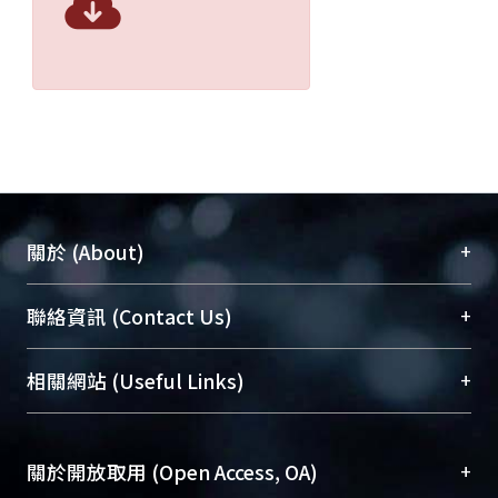
+
關於 (About)
臺大位居世界頂尖大學之列，為永久珍藏及向國際
+
聯絡資訊 (Contact Us)
展現本校豐碩的研究成果及學術能量，圖書館整合
機構典藏（NTUR）與學術庫（AH）不同功能平
總館學科館員
(Main Library)
+
相關網站 (Useful Links)
台，成為臺大學術典藏NTU scholars。期能整合研
醫學圖書館學科館員
(Medical Library)
究能量、促進交流合作、保存學術產出、推廣研究
社會科學院辜振甫紀念圖書館學科館員
(Social
成果。
Sciences Library)
+
關於開放取用 (Open Access, OA)