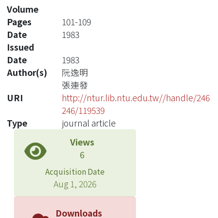
Volume
Pages
101-109
Date
1983
Issued
Date
1983
Author(s)
阮逸明
張連發
URI
http://ntur.lib.ntu.edu.tw//handle/246
246/119539
Type
journal article
Views
6
Acquisition Date
Aug 1, 2026
Downloads