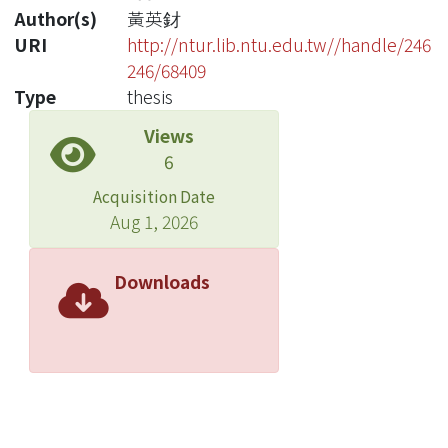
Author(s)
黃英釮
URI
http://ntur.lib.ntu.edu.tw//handle/246
246/68409
Type
thesis
Views
6
Acquisition Date
Aug 1, 2026
Downloads