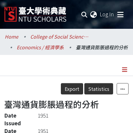
(current
Log In
Communities & Collections
Home
College of Social Sciences / 社會科學院
Economics / 經濟學系
臺灣通貨膨脹過程的分析
Research Outputs
Fundings & Projects
Researchers
Details
Export
Statistics
Organizations
臺灣通貨膨脹過程的分析
Statistics
Date
1951
Issued
Date
1951