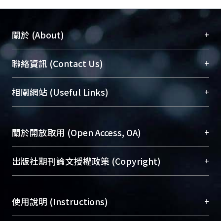
+
關於 (About)
臺大位居世界頂尖大學之列，為永久珍藏及向國際
+
聯絡資訊 (Contact Us)
展現本校豐碩的研究成果及學術能量，圖書館整合
機構典藏（NTUR）與學術庫（AH）不同功能平
總館學科館員
(Main Library)
+
相關網站 (Useful Links)
台，成為臺大學術典藏NTU scholars。期能整合研
醫學圖書館學科館員
(Medical Library)
究能量、促進交流合作、保存學術產出、推廣研究
社會科學院辜振甫紀念圖書館學科館員
(Social
成果。
Sciences Library)
+
關於開放取用 (Open Access, OA)
To permanently archive and promote researcher
profiles and scholarly works, Library integrates the
開放取用是從使用者角度提升資訊取用性的社會運
+
出版社期刊論文授權政策 (Copyright)
services of “NTU Repository” with “Academic
動，應用在學術研究上是透過將研究著作公開供使
Hub” to form NTU Scholars.
用者自由取閱，以促進學術傳播及因應期刊訂購費
請確認所上傳的全文是原創的內容，若該文件包
用逐年攀升。同時可加速研究發展、提升研究影響
+
使用說明 (Instructions)
含部分內容的版權非匯入者所有，或由第三方贊
力，NTU Scholars即為本校的開放取用典藏（OA
助與合作完成，請確認該版權所有者及第三方同