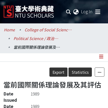
(current
Log In
Communities & Collections
Home
College of Social Sciences / 社會科學院
Political Science / 政治學系
Research Outputs
當前國際關係理論發展及其評估
Fundings & Projects
Researchers
Details
Export
Statistics
Organizations
當前國際關係理論發展及其評估
Statistics
Date
1989
Issued
Date
1989