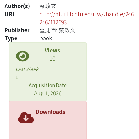
Author(s)
蔡政文
URI
http://ntur.lib.ntu.edu.tw//handle/246
246/112693
Publisher
臺北市: 蔡政文
Type
book
Views
10
Last Week
1
Acquisition Date
Aug 1, 2026
Downloads