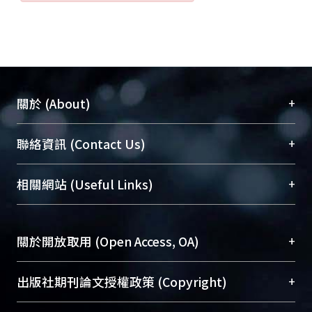
+
關於 (About)
臺大位居世界頂尖大學之列，為永久珍藏及向國際
+
聯絡資訊 (Contact Us)
展現本校豐碩的研究成果及學術能量，圖書館整合
機構典藏（NTUR）與學術庫（AH）不同功能平
總館學科館員
(Main Library)
+
相關網站 (Useful Links)
台，成為臺大學術典藏NTU scholars。期能整合研
醫學圖書館學科館員
(Medical Library)
究能量、促進交流合作、保存學術產出、推廣研究
社會科學院辜振甫紀念圖書館學科館員
(Social
成果。
Sciences Library)
+
關於開放取用 (Open Access, OA)
To permanently archive and promote researcher
profiles and scholarly works, Library integrates the
開放取用是從使用者角度提升資訊取用性的社會運
+
出版社期刊論文授權政策 (Copyright)
services of “NTU Repository” with “Academic
動，應用在學術研究上是透過將研究著作公開供使