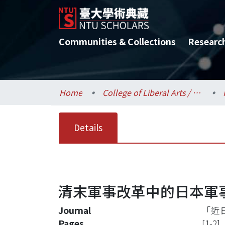
Communities & Collections
Researc
Home
College of Liberal Arts / 文學院
Details
清末軍事改革中的日本軍事
Journal
「近日
Pages
[1-2]