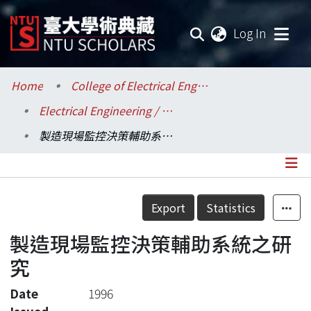
(current
Log In
Communities & Collections
Home
College of Electrical Engineering and Computer Science / 電機資訊學院
Electrical Engineering / 電機工程學系
Research Outputs
製造現場監控決策輔助系統之研究
Fundings & Projects
Researchers
Details
Export
Statistics
Organizations
製造現場監控決策輔助系統之研
Statistics
究
Date
1996