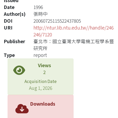
Issued
Date
1996
Author(s)
張時中
DOI
20060725115522437805
URI
http://ntur.lib.ntu.edu.tw//handle/246
246/7120
Publisher
臺北市：國立臺灣大學電機工程學系暨
研究所
Type
report
Views
2
Acquisition Date
Aug 1, 2026
Downloads