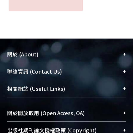
+
關於 (About)
臺大位居世界頂尖大學之列，為永久珍藏及向國際
+
聯絡資訊 (Contact Us)
展現本校豐碩的研究成果及學術能量，圖書館整合
機構典藏（NTUR）與學術庫（AH）不同功能平
總館學科館員
(Main Library)
+
相關網站 (Useful Links)
台，成為臺大學術典藏NTU scholars。期能整合研
醫學圖書館學科館員
(Medical Library)
究能量、促進交流合作、保存學術產出、推廣研究
社會科學院辜振甫紀念圖書館學科館員
(Social
成果。
Sciences Library)
+
關於開放取用 (Open Access, OA)
To permanently archive and promote researcher
profiles and scholarly works, Library integrates the
開放取用是從使用者角度提升資訊取用性的社會運
+
出版社期刊論文授權政策 (Copyright)