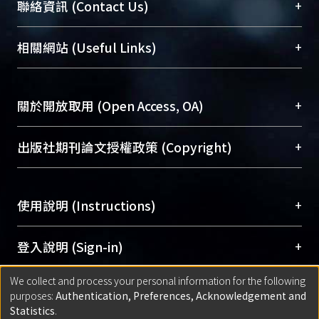
臺大位居世界頂尖大學之列，為永久珍藏及向國際
+
聯絡資訊 (Contact Us)
展現本校豐碩的研究成果及學術能量，圖書館整合
機構典藏（NTUR）與學術庫（AH）不同功能平
總館學科館員
(Main Library)
+
相關網站 (Useful Links)
台，成為臺大學術典藏NTU scholars。期能整合研
醫學圖書館學科館員
(Medical Library)
究能量、促進交流合作、保存學術產出、推廣研究
社會科學院辜振甫紀念圖書館學科館員
(Social
成果。
Sciences Library)
+
關於開放取用 (Open Access, OA)
To permanently archive and promote researcher
profiles and scholarly works, Library integrates the
開放取用是從使用者角度提升資訊取用性的社會運
+
出版社期刊論文授權政策 (Copyright)
services of “NTU Repository” with “Academic
動，應用在學術研究上是透過將研究著作公開供使
Hub” to form NTU Scholars.
用者自由取閱，以促進學術傳播及因應期刊訂購費
請確認所上傳的全文是原創的內容，若該文件包
用逐年攀升。同時可加速研究發展、提升研究影響
+
使用說明 (Instructions)
含部分內容的版權非匯入者所有，或由第三方贊
力，NTU Scholars即為本校的開放取用典藏（OA
助與合作完成，請確認該版權所有者及第三方同
Archive）平台。
（點選深入了解OA）
意提供此授權。
網站簡介
(Quickstart Guide)
+
登入說明 (Sign-in)
Please represent that the submission is your
使用手冊
(Instruction Manual)
original work, and that you have the right to
We collect and process your personal information for the following
線上預約服務
(Booking Service)
方案一：
臺灣大學計算機中心帳號登入
+
匯入著作 (Submission)
purposes:
Authentication, Preferences, Acknowledgement and
grant the rights to upload.
(With C&INC Email Account)
Statistics
.