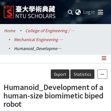
(current
Log In
Communities & Collections
Home
College of Engineering / 工學院
Mechanical Engineering / 機械工程學系
Research Outputs
Humanoid_Development of a human-size biomimetic biped robot
Fundings & Projects
Researchers
Details
Export
Statistics
Organizations
Humanoid_Development of a
Statistics
human-size biomimetic biped
robot