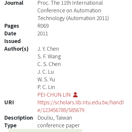
Journal
Proc. The 11th International
Conference on Automation
Technology (Automation 2011)
Pages
R069
Date
2011
Issued
Author(s)
J. Y. Chen
S. F. Wang
C. S. Chen
J. C. Lu
W. S. Yu
P. C. Lin
PEI-CHUN LIN
URI
https://scholars.lib.ntu.edu.tw/handl
e/123456789/585679
Description
Douliu, Taiwan
Type
conference paper