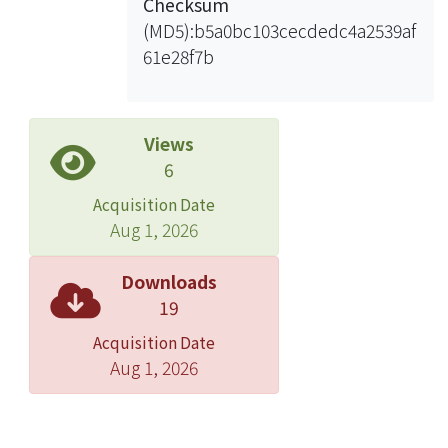
Checksum
(MD5):b5a0bc103cecdedc4a2539af
61e28f7b
Views
6
Acquisition Date
Aug 1, 2026
Downloads
19
Acquisition Date
Aug 1, 2026