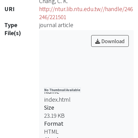
Chang, C. K.
URI
http://ntur.lib.ntu.edu.tw//handle/246
246/221501
Type
journal article
File(s)
Download
Name
No Thumbnail Available
index.html
Size
23.19 KB
Format
HTML