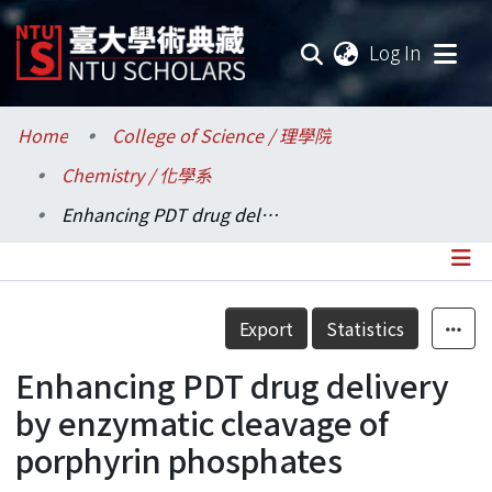
(current
Log In
Communities & Collections
Home
College of Science / 理學院
Chemistry / 化學系
Research Outputs
Enhancing PDT drug delivery by enzymatic cleavage of porphyrin phosphates
Fundings & Projects
Researchers
Details
Export
Statistics
Organizations
Enhancing PDT drug delivery
Statistics
by enzymatic cleavage of
porphyrin phosphates