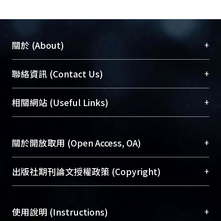
+
關於 (About)
臺大位居世界頂尖大學之列，為永久珍藏及向國際
+
聯絡資訊 (Contact Us)
展現本校豐碩的研究成果及學術能量，圖書館整合
機構典藏（NTUR）與學術庫（AH）不同功能平
總館學科館員
(Main Library)
+
相關網站 (Useful Links)
台，成為臺大學術典藏NTU scholars。期能整合研
醫學圖書館學科館員
(Medical Library)
究能量、促進交流合作、保存學術產出、推廣研究
社會科學院辜振甫紀念圖書館學科館員
(Social
成果。
Sciences Library)
+
關於開放取用 (Open Access, OA)
To permanently archive and promote researcher
profiles and scholarly works, Library integrates the
開放取用是從使用者角度提升資訊取用性的社會運
+
出版社期刊論文授權政策 (Copyright)
services of “NTU Repository” with “Academic
動，應用在學術研究上是透過將研究著作公開供使
Hub” to form NTU Scholars.
用者自由取閱，以促進學術傳播及因應期刊訂購費
請確認所上傳的全文是原創的內容，若該文件包
用逐年攀升。同時可加速研究發展、提升研究影響
+
使用說明 (Instructions)
含部分內容的版權非匯入者所有，或由第三方贊