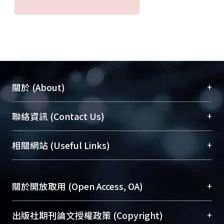
+
關於 (About)
臺大位居世界頂尖大學之列，為永久珍藏及向國際
+
聯絡資訊 (Contact Us)
展現本校豐碩的研究成果及學術能量，圖書館整合
機構典藏（NTUR）與學術庫（AH）不同功能平
總館學科館員
(Main Library)
+
相關網站 (Useful Links)
台，成為臺大學術典藏NTU scholars。期能整合研
醫學圖書館學科館員
(Medical Library)
究能量、促進交流合作、保存學術產出、推廣研究
社會科學院辜振甫紀念圖書館學科館員
(Social
成果。
Sciences Library)
+
關於開放取用 (Open Access, OA)
To permanently archive and promote researcher
profiles and scholarly works, Library integrates the
開放取用是從使用者角度提升資訊取用性的社會運
+
出版社期刊論文授權政策 (Copyright)