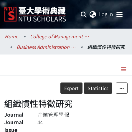
(current
Log In
Communities & Collections
Home
College of Management / 管理學院
Business Administration / 工商管理學系暨商學研究所
組織慣性特徵研究
Research Outputs
Fundings & Projects
Researchers
Details
Export
Statistics
Organizations
組織慣性特徵研究
Statistics
Journal
企業管理學報
Journal
44
Issue