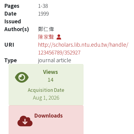
Pages
1-38
Date
1999
Issued
Author(s)
鄭仁偉
陳家聲
URI
http://scholars.lib.ntu.edu.tw/handle/
123456789/352927
Type
journal article
Views
14
Acquisition Date
Aug 1, 2026
Downloads