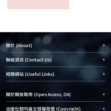
+
關於 (About)
臺大位居世界頂尖大學之列，為永久珍藏及向國際
+
聯絡資訊 (Contact Us)
展現本校豐碩的研究成果及學術能量，圖書館整合
機構典藏（NTUR）與學術庫（AH）不同功能平
總館學科館員
(Main Library)
+
相關網站 (Useful Links)
台，成為臺大學術典藏NTU scholars。期能整合研
醫學圖書館學科館員
(Medical Library)
究能量、促進交流合作、保存學術產出、推廣研究
社會科學院辜振甫紀念圖書館學科館員
(Social
成果。
Sciences Library)
+
關於開放取用 (Open Access, OA)
To permanently archive and promote researcher
profiles and scholarly works, Library integrates the
開放取用是從使用者角度提升資訊取用性的社會運
+
出版社期刊論文授權政策 (Copyright)