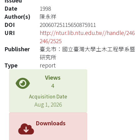
Issued
Date
1998
Author(s)
陳永祥
DOI
20060725115650875911
URI
http://ntur.lib.ntu.edu.tw//handle/246
246/2525
Publisher
臺北市：國立臺灣大學土木工程學系暨
研究所
Type
report
Views
4
Acquisition Date
Aug 1, 2026
Downloads