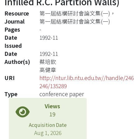
Infilled R.C. Partition Walls)
Resource
第一屆結構研討會論文集(一)，
Journal
第一屆結構研討會論文集(一)
Pages
-
Date
1992-11
Issued
Date
1992-11
Author(s)
蔡培欽
高健章
URI
http://ntur.lib.ntu.edu.tw//handle/246
246/135289
Type
conference paper
Views
19
Acquisition Date
Aug 1, 2026