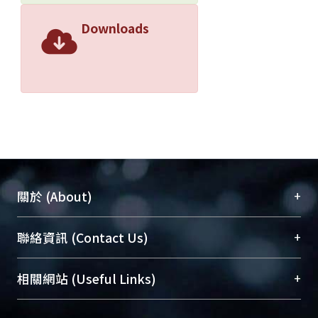
Downloads
+
關於 (About)
臺大位居世界頂尖大學之列，為永久珍藏及向國際
+
聯絡資訊 (Contact Us)
展現本校豐碩的研究成果及學術能量，圖書館整合
機構典藏（NTUR）與學術庫（AH）不同功能平
總館學科館員
(Main Library)
+
相關網站 (Useful Links)
台，成為臺大學術典藏NTU scholars。期能整合研
醫學圖書館學科館員
(Medical Library)
究能量、促進交流合作、保存學術產出、推廣研究
社會科學院辜振甫紀念圖書館學科館員
(Social