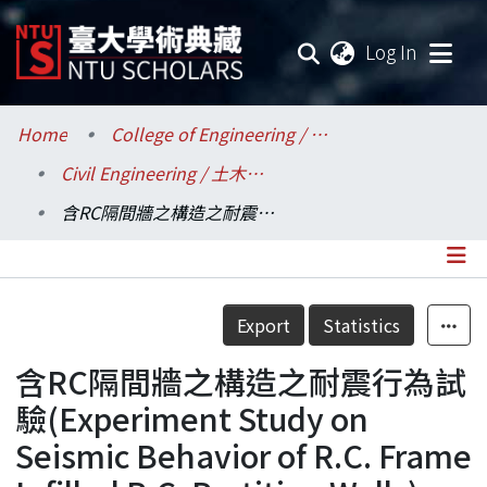
(current
Log In
Communities & Collections
Home
College of Engineering / 工學院
Civil Engineering / 土木工程學系
Research Outputs
含RC隔間牆之構造之耐震行為試驗(Experiment Study on Seismic Behavior of R.C. Frame Infilled R.C. Partition Walls)
Fundings & Projects
Researchers
Details
Export
Statistics
Organizations
含RC隔間牆之構造之耐震行為試
Statistics
驗(Experiment Study on
Seismic Behavior of R.C. Frame