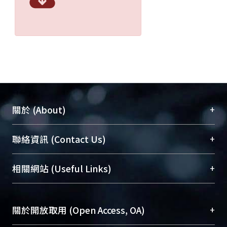
+
關於 (About)
臺大位居世界頂尖大學之列，為永久珍藏及向國際
+
聯絡資訊 (Contact Us)
展現本校豐碩的研究成果及學術能量，圖書館整合
機構典藏（NTUR）與學術庫（AH）不同功能平
總館學科館員
(Main Library)
+
相關網站 (Useful Links)
台，成為臺大學術典藏NTU scholars。期能整合研
醫學圖書館學科館員
(Medical Library)
究能量、促進交流合作、保存學術產出、推廣研究
社會科學院辜振甫紀念圖書館學科館員
(Social
成果。
Sciences Library)
+
關於開放取用 (Open Access, OA)
To permanently archive and promote researcher