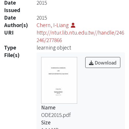
Date
2015
Issued
Date
2015
Author(s)
Chern, I-Liang
URI
http://ntur.lib.ntu.edu.tw//handle/246
246/277866
Type
learning object
File(s)
Download
Name
ODE2015.pdf
Size