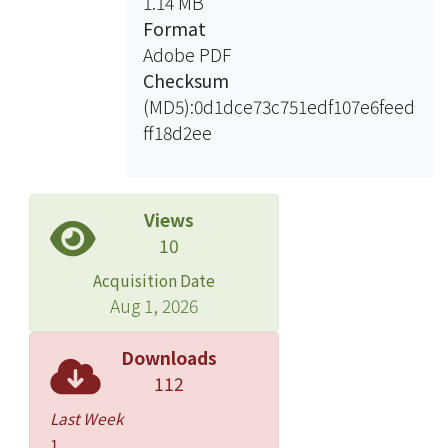
1.14 MB
Format
Adobe PDF
Checksum
(MD5):0d1dce73c751edf107e6feed
ff18d2ee
Views
10
Acquisition Date
Aug 1, 2026
Downloads
112
Last Week
1