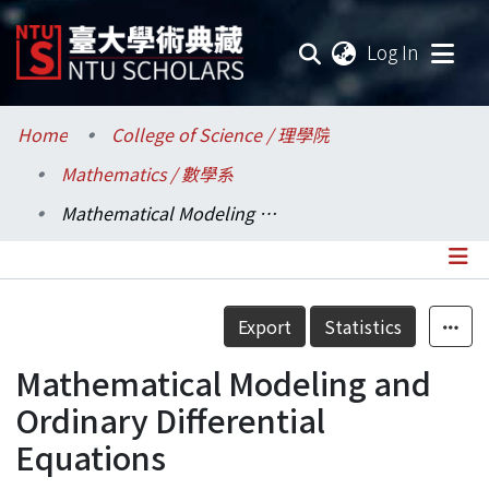
(current
Log In
Communities & Collections
Home
College of Science / 理學院
Mathematics / 數學系
Research Outputs
Mathematical Modeling and Ordinary Differential Equations
Fundings & Projects
Researchers
Details
Export
Statistics
Organizations
Mathematical Modeling and
Statistics
Ordinary Differential
Equations