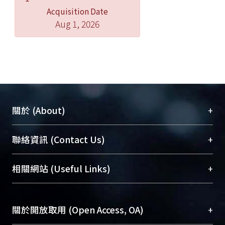
Acquisition Date
Aug 1, 2026
+
關於 (About)
臺大位居世界頂尖大學之列，為永久珍藏及向國際
+
聯絡資訊 (Contact Us)
展現本校豐碩的研究成果及學術能量，圖書館整合
機構典藏（NTUR）與學術庫（AH）不同功能平
總館學科館員
(Main Library)
+
相關網站 (Useful Links)
台，成為臺大學術典藏NTU scholars。期能整合研
醫學圖書館學科館員
(Medical Library)
究能量、促進交流合作、保存學術產出、推廣研究
社會科學院辜振甫紀念圖書館學科館員
(Social
成果。
Sciences Library)
+
關於開放取用 (Open Access, OA)
To permanently archive and promote researcher