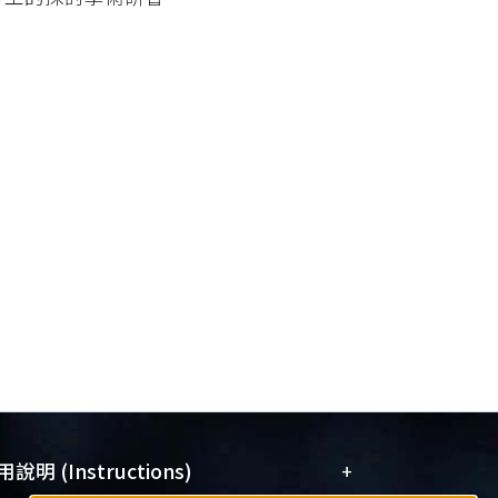
+
說明 (Instructions)