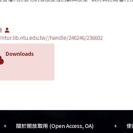
億
//ntur.lib.ntu.edu.tw//handle/246246/236602
Downloads
+
+
關於開放取用 (Open Access, OA)
使用