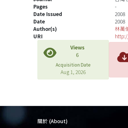
Pages
-
Date Issued
2008
Date
2008
Author(s)
林萬
URI
http:
Views
6
Acquisition Date
Aug 1, 2026
關於 (About)