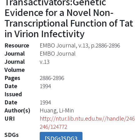
Transactivators:Genetic
Evidence for a Novel Non-
Transcriptional Function of Tat
in Virion Infectivity
Resource
EMBO Journal, v.13, p.2886-2896
Journal
EMBO Journal
Journal
v.13
Volume
Pages
2886-2896
Date
1994
Issued
Date
1994
Author(s)
Huang, Li-Min
URI
http://ntur.lib.ntu.edu.tw//handle/246
246/124772
SDGs
[SDGs]SDG3