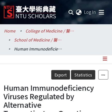
(current
Log In
Communities & Collections
Home
College of Medicine / 醫學院
School of Medicine / 醫學系
Research Outputs
Human Immunodeficiency Viruses Regulated by Alternative Transactivators:Genetic Evidence for a Novel Non-Transcriptional Function of Tat in Virion Infectivity
Fundings & Projects
Researchers
Details
Export
Statistics
Organizations
Human Immunodeficiency
Statistics
Viruses Regulated by
Alternative