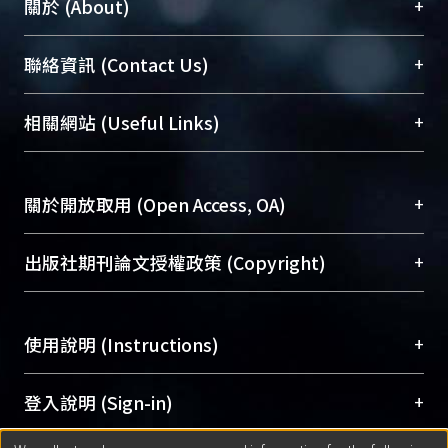
+
關於 (About)
臺大位居世界頂尖大學之列，為永久珍藏及向國際
+
聯絡資訊 (Contact Us)
展現本校豐碩的研究成果及學術能量，圖書館整合
機構典藏（NTUR）與學術庫（AH）不同功能平
總館學科館員
(Main Library)
+
相關網站 (Useful Links)
台，成為臺大學術典藏NTU scholars。期能整合研
醫學圖書館學科館員
(Medical Library)
究能量、促進交流合作、保存學術產出、推廣研究
社會科學院辜振甫紀念圖書館學科館員
(Social
成果。
Sciences Library)
+
關於開放取用 (Open Access, OA)
To permanently archive and promote researcher
profiles and scholarly works, Library integrates the
開放取用是從使用者角度提升資訊取用性的社會運
+
出版社期刊論文授權政策 (Copyright)
services of “NTU Repository” with “Academic
動，應用在學術研究上是透過將研究著作公開供使
Hub” to form NTU Scholars.
用者自由取閱，以促進學術傳播及因應期刊訂購費
請確認所上傳的全文是原創的內容，若該文件包
用逐年攀升。同時可加速研究發展、提升研究影響
+
使用說明 (Instructions)
含部分內容的版權非匯入者所有，或由第三方贊
力，NTU Scholars即為本校的開放取用典藏（OA
助與合作完成，請確認該版權所有者及第三方同
Archive）平台。
（點選深入了解OA）
意提供此授權。
網站簡介
(Quickstart Guide)
+
登入說明 (Sign-in)
Please represent that the submission is your
使用手冊
(Instruction Manual)