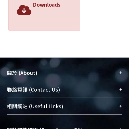
Downloads
+
關於 (About)
臺大位居世界頂尖大學之列，為永久珍藏及向國際
+
聯絡資訊 (Contact Us)
展現本校豐碩的研究成果及學術能量，圖書館整合
機構典藏（NTUR）與學術庫（AH）不同功能平
總館學科館員
(Main Library)
+
相關網站 (Useful Links)
台，成為臺大學術典藏NTU scholars。期能整合研
醫學圖書館學科館員
(Medical Library)
究能量、促進交流合作、保存學術產出、推廣研究
社會科學院辜振甫紀念圖書館學科館員
(Social
成果。
Sciences Library)