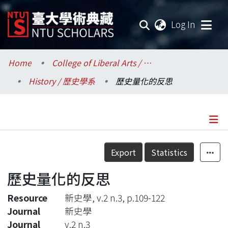
(current
Log In
Communities & Collections
Home
College of Liberal Arts / 文學院
History / 歷史學系
歷史量化的反思
Research Outputs
Fundings & Projects
Researchers
Details
Export
Statistics
Organizations
歷史量化的反思
Statistics
Resource
新史學, v.2 n.3, p.109-122
Journal
新史學
Journal
v.2 n.3