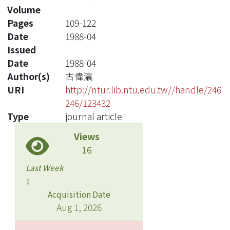
Volume
Pages
109-122
Date
1988-04
Issued
Date
1988-04
Author(s)
古偉瀛
URI
http://ntur.lib.ntu.edu.tw//handle/246
246/123432
Type
journal article
Views
16
Last Week
1
Acquisition Date
Aug 1, 2026