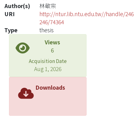
Author(s)
林敬宗
URI
http://ntur.lib.ntu.edu.tw//handle/246
246/74364
Type
thesis
Views
6
Acquisition Date
Aug 1, 2026
Downloads