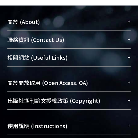
+
關於 (About)
臺大位居世界頂尖大學之列，為永久珍藏及向國際
+
聯絡資訊 (Contact Us)
展現本校豐碩的研究成果及學術能量，圖書館整合
機構典藏（NTUR）與學術庫（AH）不同功能平
總館學科館員
(Main Library)
+
相關網站 (Useful Links)
台，成為臺大學術典藏NTU scholars。期能整合研
醫學圖書館學科館員
(Medical Library)
究能量、促進交流合作、保存學術產出、推廣研究
社會科學院辜振甫紀念圖書館學科館員
(Social
成果。
Sciences Library)
+
關於開放取用 (Open Access, OA)
To permanently archive and promote researcher
profiles and scholarly works, Library integrates the
開放取用是從使用者角度提升資訊取用性的社會運
+
出版社期刊論文授權政策 (Copyright)
services of “NTU Repository” with “Academic
動，應用在學術研究上是透過將研究著作公開供使
Hub” to form NTU Scholars.
用者自由取閱，以促進學術傳播及因應期刊訂購費
請確認所上傳的全文是原創的內容，若該文件包
用逐年攀升。同時可加速研究發展、提升研究影響
+
使用說明 (Instructions)
含部分內容的版權非匯入者所有，或由第三方贊
力，NTU Scholars即為本校的開放取用典藏（OA
助與合作完成，請確認該版權所有者及第三方同