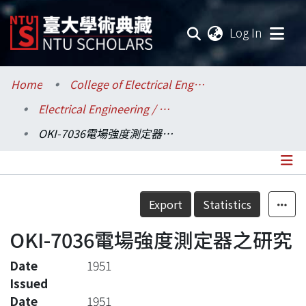
(current
Log In
Communities & Collections
Home
College of Electrical Engineering and Computer Science / 電機資訊學院
Electrical Engineering / 電機工程學系
Research Outputs
OKI-7036電場強度測定器之研究
Fundings & Projects
Researchers
Details
Export
Statistics
Organizations
OKI-7036電場強度測定器之研究
Statistics
Date
1951
Issued
Date
1951