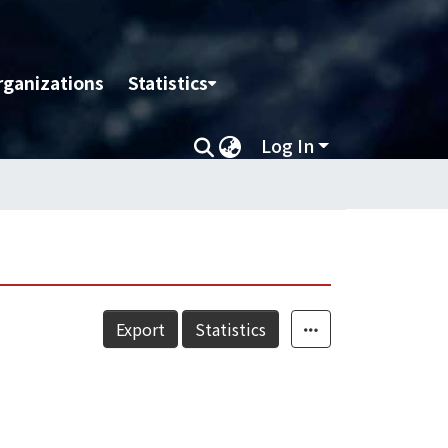
rganizations
Statistics
Log In
Export
Statistics