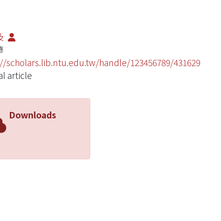
及
華
://scholars.lib.ntu.edu.tw/handle/123456789/431629
l article
Downloads