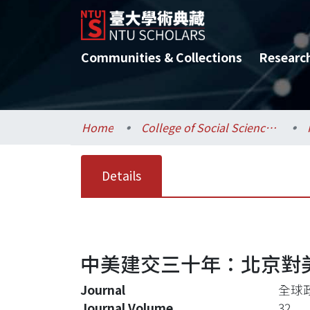
Communities & Collections
Researc
Home
College of Social Sciences / 社會科學院
Details
中美建交三十年：北京對
Journal
全球
Journal Volume
32