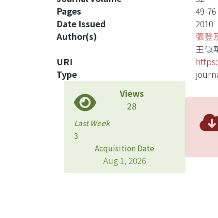
Pages
49-76
Date Issued
2010
Author(s)
張登
王似
URI
https
Type
journa
Views
28
Last Week
3
Acquisition Date
Aug 1, 2026