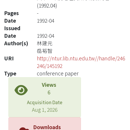
(1992.04)
Pages
-
Date
1992-04
Issued
Date
1992-04
Author(s)
林建元
岳裕智
URI
http://ntur.lib.ntu.edu.tw//handle/246
246/145192
Type
conference paper
Views
6
Acquisition Date
Aug 1, 2026
Downloads