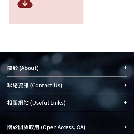
+
關於 (About)
臺大位居世界頂尖大學之列，為永久珍藏及向國際
+
聯絡資訊 (Contact Us)
展現本校豐碩的研究成果及學術能量，圖書館整合
機構典藏（NTUR）與學術庫（AH）不同功能平
總館學科館員
(Main Library)
+
相關網站 (Useful Links)
台，成為臺大學術典藏NTU scholars。期能整合研
醫學圖書館學科館員
(Medical Library)
究能量、促進交流合作、保存學術產出、推廣研究
社會科學院辜振甫紀念圖書館學科館員
(Social
成果。
Sciences Library)
+
關於開放取用 (Open Access, OA)