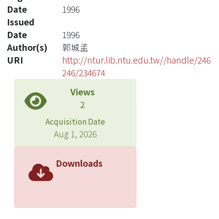
Date
1996
Issued
Date
1996
Author(s)
郭城孟
URI
http://ntur.lib.ntu.edu.tw//handle/246
246/234674
Views
2
Acquisition Date
Aug 1, 2026
Downloads