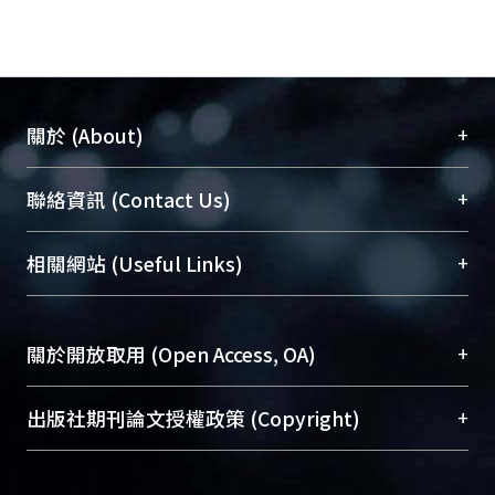
+
關於 (About)
臺大位居世界頂尖大學之列，為永久珍藏及向國際
+
聯絡資訊 (Contact Us)
展現本校豐碩的研究成果及學術能量，圖書館整合
機構典藏（NTUR）與學術庫（AH）不同功能平
總館學科館員
(Main Library)
+
相關網站 (Useful Links)
台，成為臺大學術典藏NTU scholars。期能整合研
醫學圖書館學科館員
(Medical Library)
究能量、促進交流合作、保存學術產出、推廣研究
社會科學院辜振甫紀念圖書館學科館員
(Social
成果。
Sciences Library)
+
關於開放取用 (Open Access, OA)
To permanently archive and promote researcher
profiles and scholarly works, Library integrates the
開放取用是從使用者角度提升資訊取用性的社會運
+
出版社期刊論文授權政策 (Copyright)
services of “NTU Repository” with “Academic
動，應用在學術研究上是透過將研究著作公開供使
Hub” to form NTU Scholars.
用者自由取閱，以促進學術傳播及因應期刊訂購費
請確認所上傳的全文是原創的內容，若該文件包