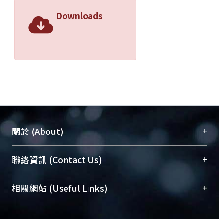
Downloads
+
關於 (About)
臺大位居世界頂尖大學之列，為永久珍藏及向國際
+
聯絡資訊 (Contact Us)
展現本校豐碩的研究成果及學術能量，圖書館整合
機構典藏（NTUR）與學術庫（AH）不同功能平
總館學科館員
(Main Library)
+
相關網站 (Useful Links)
台，成為臺大學術典藏NTU scholars。期能整合研
醫學圖書館學科館員
(Medical Library)
究能量、促進交流合作、保存學術產出、推廣研究
社會科學院辜振甫紀念圖書館學科館員
(Social