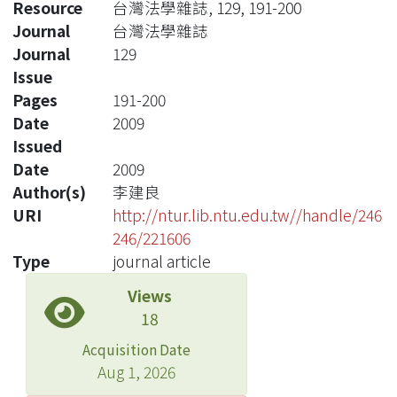
Resource
台灣法學雜誌, 129, 191-200
Journal
台灣法學雜誌
Journal
129
Issue
Pages
191-200
Date
2009
Issued
Date
2009
Author(s)
李建良
URI
http://ntur.lib.ntu.edu.tw//handle/246
246/221606
Type
journal article
Views
18
Acquisition Date
Aug 1, 2026