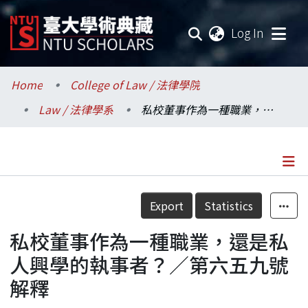
(current
Log In
Communities & Collections
Home
College of Law / 法律學院
Law / 法律學系
私校董事作為一種職業，還是私人興學的執事者？／第六五九號解釋
Research Outputs
Fundings & Projects
Researchers
Details
Export
Statistics
Organizations
私校董事作為一種職業，還是私
Statistics
人興學的執事者？／第六五九號
解釋