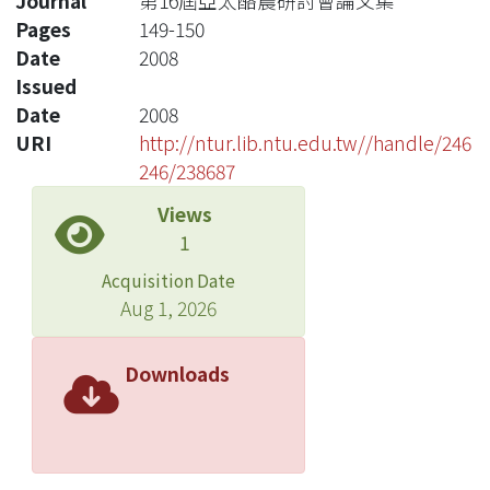
Journal
第16屆亞太酪農研討會論文集
Pages
149-150
Date
2008
Issued
Date
2008
URI
http://ntur.lib.ntu.edu.tw//handle/246
246/238687
Views
1
Acquisition Date
Aug 1, 2026
Downloads