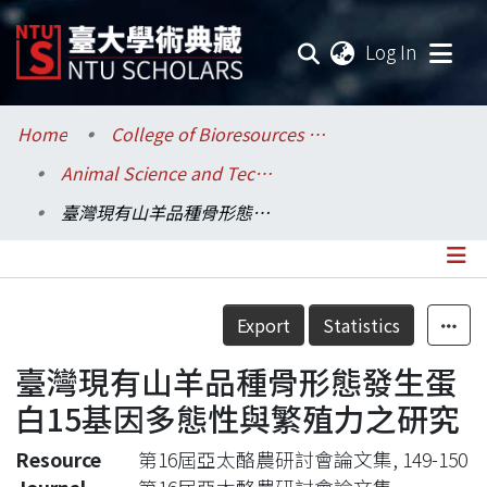
(current
Log In
Communities & Collections
Home
College of Bioresources and Agriculture / 生物資源暨農學院
Animal Science and Technology / 動物科學技術學系
Research Outputs
臺灣現有山羊品種骨形態發生蛋白15基因多態性與繁殖力之研究
Fundings & Projects
Researchers
Details
Export
Statistics
Organizations
臺灣現有山羊品種骨形態發生蛋
Statistics
白15基因多態性與繁殖力之研究
Resource
第16屆亞太酪農研討會論文集, 149-150