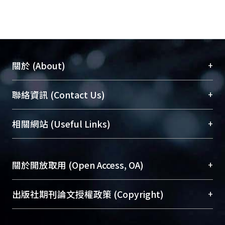
+
關於 (About)
臺大位居世界頂尖大學之列，為永久珍藏及向國際
+
聯絡資訊 (Contact Us)
展現本校豐碩的研究成果及學術能量，圖書館整合
機構典藏（NTUR）與學術庫（AH）不同功能平
總館學科館員
(Main Library)
+
相關網站 (Useful Links)
台，成為臺大學術典藏NTU scholars。期能整合研
醫學圖書館學科館員
(Medical Library)
究能量、促進交流合作、保存學術產出、推廣研究
社會科學院辜振甫紀念圖書館學科館員
(Social
成果。
Sciences Library)
+
關於開放取用 (Open Access, OA)
To permanently archive and promote researcher
profiles and scholarly works, Library integrates the
開放取用是從使用者角度提升資訊取用性的社會運
+
出版社期刊論文授權政策 (Copyright)
services of “NTU Repository” with “Academic
動，應用在學術研究上是透過將研究著作公開供使
Hub” to form NTU Scholars.
用者自由取閱，以促進學術傳播及因應期刊訂購費
請確認所上傳的全文是原創的內容，若該文件包