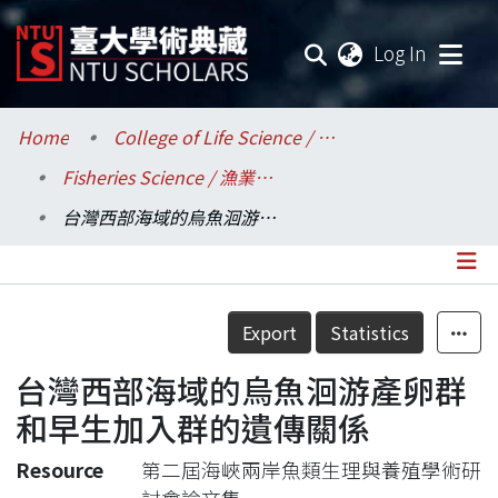
(current
Log In
Communities & Collections
Home
College of Life Science / 生命科學院
Fisheries Science / 漁業科學研究所
Research Outputs
台灣西部海域的烏魚洄游產卵群和早生加入群的遺傳關係
Fundings & Projects
Researchers
Details
Export
Statistics
Organizations
台灣西部海域的烏魚洄游產卵群
Statistics
和早生加入群的遺傳關係
Resource
第二屆海峽兩岸魚類生理與養殖學術研