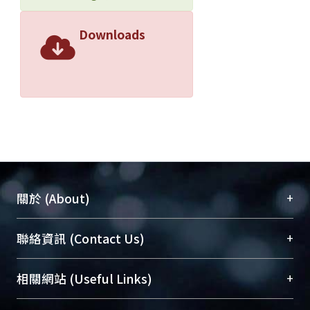
Downloads
+
關於 (About)
臺大位居世界頂尖大學之列，為永久珍藏及向國際
+
聯絡資訊 (Contact Us)
展現本校豐碩的研究成果及學術能量，圖書館整合
機構典藏（NTUR）與學術庫（AH）不同功能平
總館學科館員
(Main Library)
+
相關網站 (Useful Links)
台，成為臺大學術典藏NTU scholars。期能整合研
醫學圖書館學科館員
(Medical Library)
究能量、促進交流合作、保存學術產出、推廣研究