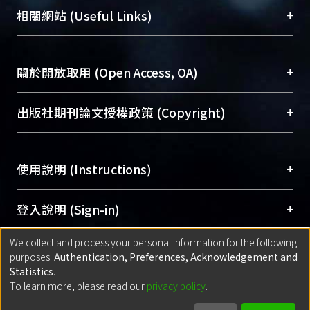
機構典藏（NTUR）與學術庫（AH）不同功能平
總館學科館員
(Main Library)
+
相關網站 (Useful Links)
台，成為臺大學術典藏NTU scholars。期能整合研
醫學圖書館學科館員
(Medical Library)
究能量、促進交流合作、保存學術產出、推廣研究
社會科學院辜振甫紀念圖書館學科館員
(Social
成果。
Sciences Library)
+
關於開放取用 (Open Access, OA)
To permanently archive and promote researcher
profiles and scholarly works, Library integrates the
開放取用是從使用者角度提升資訊取用性的社會運
+
出版社期刊論文授權政策 (Copyright)
services of “NTU Repository” with “Academic
動，應用在學術研究上是透過將研究著作公開供使
Hub” to form NTU Scholars.
用者自由取閱，以促進學術傳播及因應期刊訂購費
請確認所上傳的全文是原創的內容，若該文件包
用逐年攀升。同時可加速研究發展、提升研究影響
+
使用說明 (Instructions)
含部分內容的版權非匯入者所有，或由第三方贊
力，NTU Scholars即為本校的開放取用典藏（OA
助與合作完成，請確認該版權所有者及第三方同
Archive）平台。
（點選深入了解OA）
意提供此授權。
網站簡介
(Quickstart Guide)
+
登入說明 (Sign-in)
Please represent that the submission is your
使用手冊
(Instruction Manual)
original work, and that you have the right to
We collect and process your personal information for the following
線上預約服務
(Booking Service)
方案一：
臺灣大學計算機中心帳號登入
+
匯入著作 (Submission)
purposes:
Authentication, Preferences, Acknowledgement and
grant the rights to upload.
(With C&INC Email Account)
Statistics
.
方案二：
ORCID帳號登入
(With ORCID)
To learn more, please read our
privacy policy
.
若欲上傳已出版的全文電子檔，可使用
Open
方案一：
定期更新ORCID者，以ID匯入
(Search
policy finder
網站查詢，以確認出版單位之版權
for identifier (ORCID))