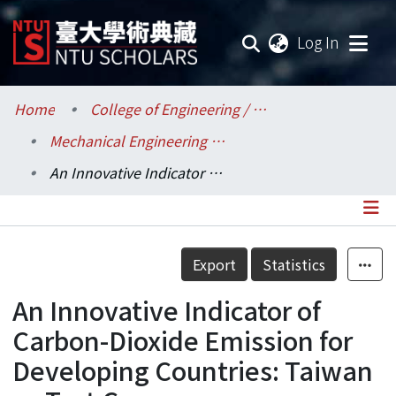
(current
Log In
Communities & Collections
Home
College of Engineering / 工學院
Mechanical Engineering / 機械工程學系
Research Outputs
An Innovative Indicator of Carbon-Dioxide Emission for Developing Countries: Taiwan as Test Case
Fundings & Projects
Researchers
Details
Export
Statistics
Organizations
An Innovative Indicator of
Statistics
Carbon-Dioxide Emission for
Developing Countries: Taiwan