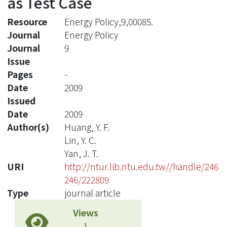
as Test Case
Resource
Energy Policy,9,00085.
Journal
Energy Policy
Journal
9
Issue
Pages
-
Date
2009
Issued
Date
2009
Author(s)
Huang, Y. F.
Lin, Y. C.
Yan, J. T.
URI
http://ntur.lib.ntu.edu.tw//handle/246
246/222809
Type
journal article
Views
1