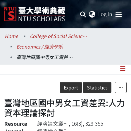
(current
Log In
Communities & Collections
Home
College of Social Sciences / 社會科學院
Economics / 經濟學系
Research Outputs
臺灣地區國中男女工資差異:人力資本理論探討
Fundings & Projects
Researchers
Details
Export
Statistics
Organizations
臺灣地區國中男女工資差異:人力
Statistics
資本理論探討
Resource
經濟論文叢刊, 16(3), 323-355