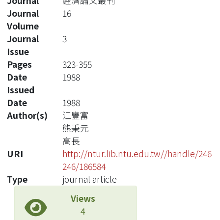
Journal
經濟論文叢刊
Journal
16
Volume
Journal
3
Issue
Pages
323-355
Date
1988
Issued
Date
1988
Author(s)
江豐富
熊秉元
高長
URI
http://ntur.lib.ntu.edu.tw//handle/246
246/186584
Type
journal article
Views
4