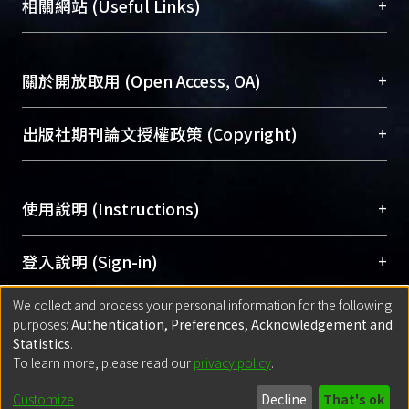
總館學科館員
(Main Library)
+
相關網站 (Useful Links)
台，成為臺大學術典藏NTU scholars。期能整合研
醫學圖書館學科館員
(Medical Library)
究能量、促進交流合作、保存學術產出、推廣研究
社會科學院辜振甫紀念圖書館學科館員
(Social
成果。
Sciences Library)
+
關於開放取用 (Open Access, OA)
To permanently archive and promote researcher
profiles and scholarly works, Library integrates the
開放取用是從使用者角度提升資訊取用性的社會運
+
出版社期刊論文授權政策 (Copyright)
services of “NTU Repository” with “Academic
動，應用在學術研究上是透過將研究著作公開供使
Hub” to form NTU Scholars.
用者自由取閱，以促進學術傳播及因應期刊訂購費
請確認所上傳的全文是原創的內容，若該文件包
用逐年攀升。同時可加速研究發展、提升研究影響
+
使用說明 (Instructions)
含部分內容的版權非匯入者所有，或由第三方贊
力，NTU Scholars即為本校的開放取用典藏（OA
助與合作完成，請確認該版權所有者及第三方同
Archive）平台。
（點選深入了解OA）
意提供此授權。
網站簡介
(Quickstart Guide)
+
登入說明 (Sign-in)
Please represent that the submission is your
使用手冊
(Instruction Manual)
original work, and that you have the right to
We collect and process your personal information for the following
線上預約服務
(Booking Service)
方案一：
臺灣大學計算機中心帳號登入
+
匯入著作 (Submission)
purposes:
Authentication, Preferences, Acknowledgement and
grant the rights to upload.
(With C&INC Email Account)
Statistics
.
方案二：
ORCID帳號登入
(With ORCID)
To learn more, please read our
privacy policy
.
若欲上傳已出版的全文電子檔，可使用
Open
方案一：
定期更新ORCID者，以ID匯入
(Search
policy finder
網站查詢，以確認出版單位之版權
for identifier (ORCID))
Built with
DSpace-CRIS software
- Extension maintained and optimized
Customize
Decline
That's ok