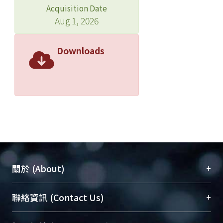
Acquisition Date
Aug 1, 2026
Downloads
+
關於 (About)
臺大位居世界頂尖大學之列，為永久珍藏及向國際
+
聯絡資訊 (Contact Us)
展現本校豐碩的研究成果及學術能量，圖書館整合
機構典藏（NTUR）與學術庫（AH）不同功能平