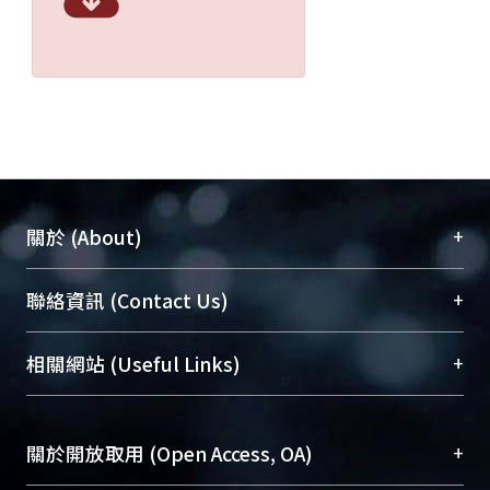
+
關於 (About)
臺大位居世界頂尖大學之列，為永久珍藏及向國際
+
聯絡資訊 (Contact Us)
展現本校豐碩的研究成果及學術能量，圖書館整合
機構典藏（NTUR）與學術庫（AH）不同功能平
總館學科館員
(Main Library)
+
相關網站 (Useful Links)
台，成為臺大學術典藏NTU scholars。期能整合研
醫學圖書館學科館員
(Medical Library)
究能量、促進交流合作、保存學術產出、推廣研究
社會科學院辜振甫紀念圖書館學科館員
(Social
成果。
Sciences Library)
+
關於開放取用 (Open Access, OA)
To permanently archive and promote researcher