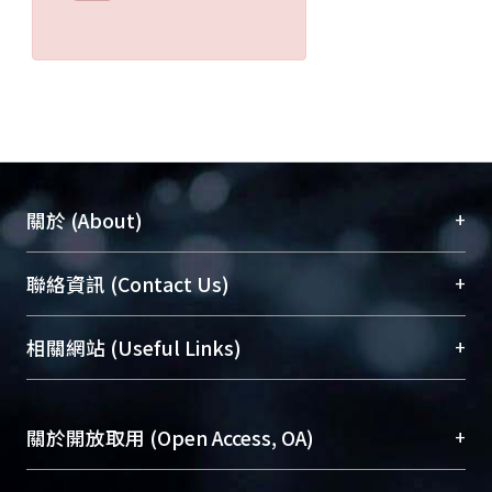
+
關於 (About)
臺大位居世界頂尖大學之列，為永久珍藏及向國際
+
聯絡資訊 (Contact Us)
展現本校豐碩的研究成果及學術能量，圖書館整合
機構典藏（NTUR）與學術庫（AH）不同功能平
總館學科館員
(Main Library)
+
相關網站 (Useful Links)
台，成為臺大學術典藏NTU scholars。期能整合研
醫學圖書館學科館員
(Medical Library)
究能量、促進交流合作、保存學術產出、推廣研究
社會科學院辜振甫紀念圖書館學科館員
(Social
成果。
Sciences Library)
+
關於開放取用 (Open Access, OA)
To permanently archive and promote researcher