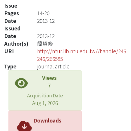
Issue
Pages
14-20
Date
2013-12
Issued
Date
2013-12
Author(s)
簡資修
URI
http://ntur.lib.ntu.edu.tw//handle/246
246/266585
Type
journal article
Views
7
Acquisition Date
Aug 1, 2026
Downloads