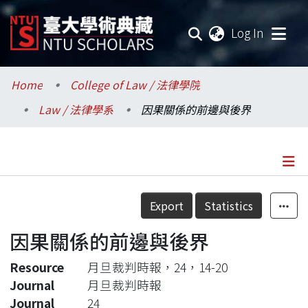
(current
Log In
Communities & Collections
Home
College of Law / 法律學院
Law / 法律學系
因果關係的前邊與後界
Research Outputs
Fundings & Projects
Researchers
Details
Export
Statistics
Organizations
因果關係的前邊與後界
Statistics
Resource
月旦裁判時報，24，14-20
Journal
月旦裁判時報
Journal
24