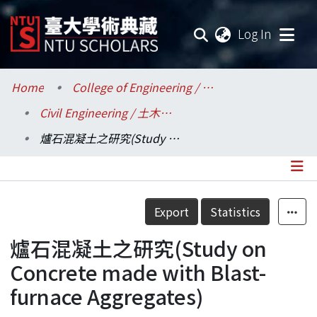
(current
Log In
Communities & Collections
Home
College of Engineering / 工學院
Civil Engineering / 土木工程學系
Research Outputs
爐石混凝土之研究(Study on Concrete made with Blast-furnace Aggregates)
Fundings & Projects
Researchers
Details
Export
Statistics
Organizations
爐石混凝土之研究(Study on
Statistics
Concrete made with Blast-
furnace Aggregates)