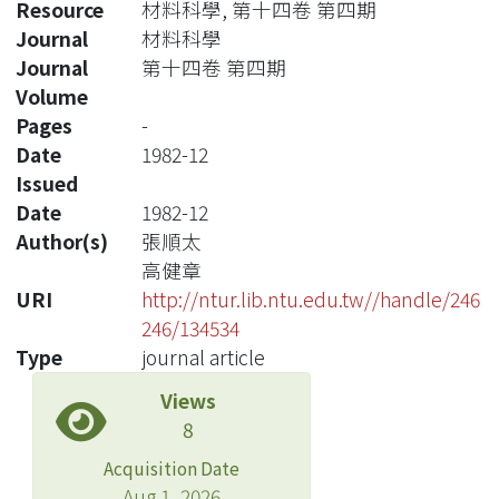
Resource
材料科學, 第十四卷 第四期
Journal
材料科學
Journal
第十四卷 第四期
Volume
Pages
-
Date
1982-12
Issued
Date
1982-12
Author(s)
張順太
高健章
URI
http://ntur.lib.ntu.edu.tw//handle/246
246/134534
Type
journal article
Views
8
Acquisition Date
Aug 1, 2026