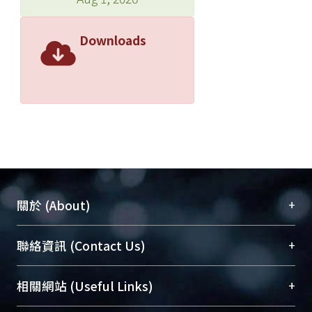
Downloads
+
關於 (About)
臺大位居世界頂尖大學之列，為永久珍藏及向國際
+
聯絡資訊 (Contact Us)
展現本校豐碩的研究成果及學術能量，圖書館整合
機構典藏（NTUR）與學術庫（AH）不同功能平
總館學科館員
(Main Library)
+
相關網站 (Useful Links)
台，成為臺大學術典藏NTU scholars。期能整合研
醫學圖書館學科館員
(Medical Library)