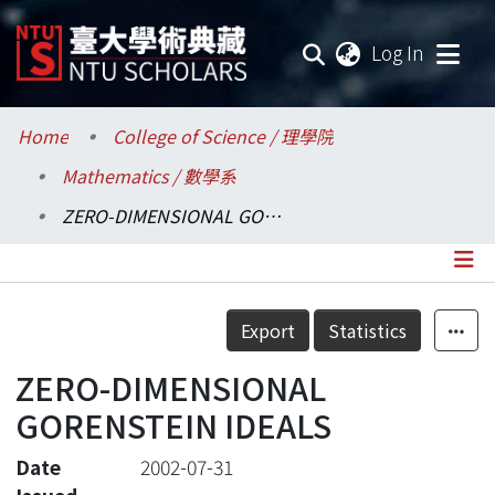
(current
Log In
Communities & Collections
Home
College of Science / 理學院
Mathematics / 數學系
Research Outputs
ZERO-DIMENSIONAL GORENSTEIN IDEALS
Fundings & Projects
Researchers
Details
Export
Statistics
Organizations
ZERO-DIMENSIONAL
Statistics
GORENSTEIN IDEALS
Date
2002-07-31