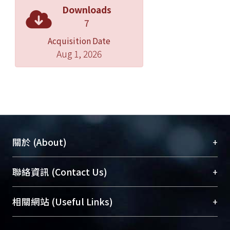
Downloads
7
Acquisition Date
Aug 1, 2026
+
關於 (About)
臺大位居世界頂尖大學之列，為永久珍藏及向國際
+
聯絡資訊 (Contact Us)
展現本校豐碩的研究成果及學術能量，圖書館整合
機構典藏（NTUR）與學術庫（AH）不同功能平
總館學科館員
(Main Library)
+
相關網站 (Useful Links)
台，成為臺大學術典藏NTU scholars。期能整合研
醫學圖書館學科館員
(Medical Library)
究能量、促進交流合作、保存學術產出、推廣研究
社會科學院辜振甫紀念圖書館學科館員
(Social