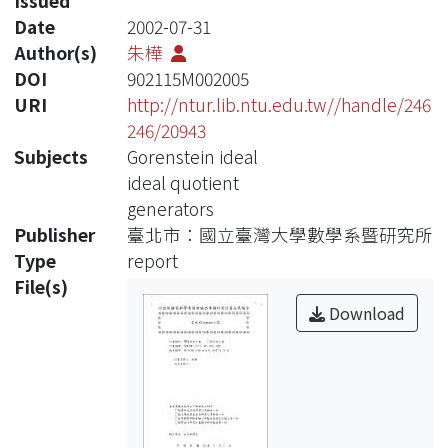
Issued
Date
2002-07-31
Author(s)
朱樺
DOI
902115M002005
URI
http://ntur.lib.ntu.edu.tw//handle/246
246/20943
Subjects
Gorenstein ideal
ideal quotient
generators
Publisher
臺北市：國立臺灣大學數學系暨研究所
Type
report
File(s)
Download