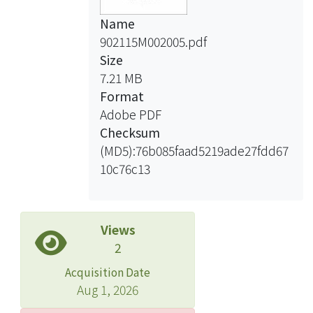
Name
902115M002005.pdf
Size
7.21 MB
Format
Adobe PDF
Checksum
(MD5):76b085faad5219ade27fdd67
10c76c13
Views
2
Acquisition Date
Aug 1, 2026