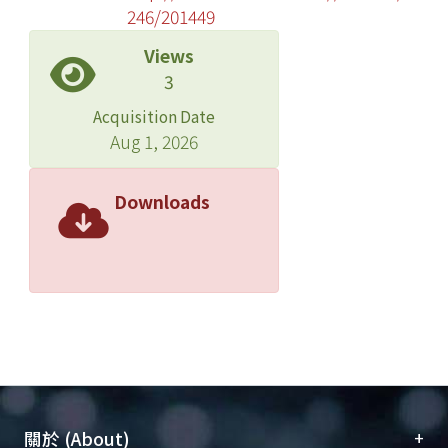
246/201449
Views
3
Acquisition Date
Aug 1, 2026
Downloads
+
關於 (About)