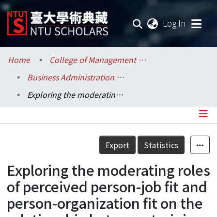
(current
Log In
Communities & Collections
Home
College of Management / 管理學院
Business Administration / 工商管理學系暨商學研究所
Research Outputs
Exploring the moderating roles of perceived person-job fit and person-organization fit on the relationship between training investment and knowledge workers’turnover intentions" Chang, H. T.; Chi, N. W.; & Chuang, A."
Fundings & Projects
Researchers
Details
Export
Statistics
Organizations
Exploring the moderating roles
Statistics
of perceived person-job fit and
person-organization fit on the