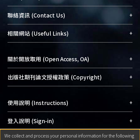
臺大位居世界頂尖大學之列，為永久珍藏及向國際
+
聯絡資訊 (Contact Us)
展現本校豐碩的研究成果及學術能量，圖書館整合
機構典藏（NTUR）與學術庫（AH）不同功能平
總館學科館員
(Main Library)
+
相關網站 (Useful Links)
台，成為臺大學術典藏NTU scholars。期能整合研
醫學圖書館學科館員
(Medical Library)
究能量、促進交流合作、保存學術產出、推廣研究
社會科學院辜振甫紀念圖書館學科館員
(Social
成果。
Sciences Library)
+
關於開放取用 (Open Access, OA)
To permanently archive and promote researcher
profiles and scholarly works, Library integrates the
開放取用是從使用者角度提升資訊取用性的社會運
+
出版社期刊論文授權政策 (Copyright)
services of “NTU Repository” with “Academic
動，應用在學術研究上是透過將研究著作公開供使
Hub” to form NTU Scholars.
用者自由取閱，以促進學術傳播及因應期刊訂購費
請確認所上傳的全文是原創的內容，若該文件包
用逐年攀升。同時可加速研究發展、提升研究影響
+
使用說明 (Instructions)
含部分內容的版權非匯入者所有，或由第三方贊
力，NTU Scholars即為本校的開放取用典藏（OA
助與合作完成，請確認該版權所有者及第三方同
Archive）平台。
（點選深入了解OA）
意提供此授權。
網站簡介
(Quickstart Guide)
+
登入說明 (Sign-in)
Please represent that the submission is your
使用手冊
(Instruction Manual)
original work, and that you have the right to
We collect and process your personal information for the following
線上預約服務
(Booking Service)
方案一：
臺灣大學計算機中心帳號登入
+
匯入著作 (Submission)