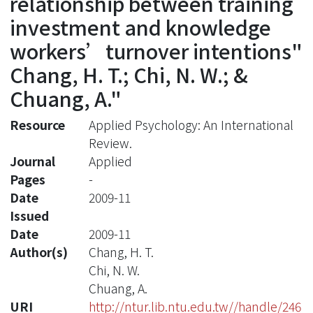
relationship between training
investment and knowledge
workers’turnover intentions"
Chang, H. T.; Chi, N. W.; &
Chuang, A."
Resource
Applied Psychology: An International
Review.
Journal
Applied
Pages
-
Date
2009-11
Issued
Date
2009-11
Author(s)
Chang, H. T.
Chi, N. W.
Chuang, A.
URI
http://ntur.lib.ntu.edu.tw//handle/246