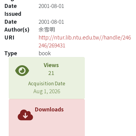
Date
2001-08-01
Issued
Date
2001-08-01
Author(s)
余雪明
URI
http://ntur.lib.ntu.edu.tw//handle/246
246/269431
Type
book
Views
21
Acquisition Date
Aug 1, 2026
Downloads