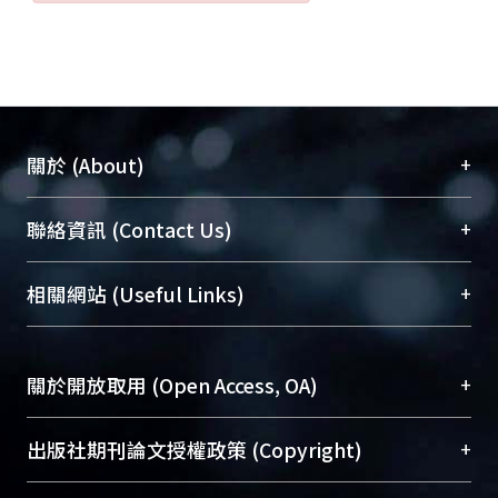
+
關於 (About)
臺大位居世界頂尖大學之列，為永久珍藏及向國際
+
聯絡資訊 (Contact Us)
展現本校豐碩的研究成果及學術能量，圖書館整合
機構典藏（NTUR）與學術庫（AH）不同功能平
總館學科館員
(Main Library)
+
相關網站 (Useful Links)
台，成為臺大學術典藏NTU scholars。期能整合研
醫學圖書館學科館員
(Medical Library)
究能量、促進交流合作、保存學術產出、推廣研究
社會科學院辜振甫紀念圖書館學科館員
(Social
成果。
Sciences Library)
+
關於開放取用 (Open Access, OA)
To permanently archive and promote researcher
profiles and scholarly works, Library integrates the
開放取用是從使用者角度提升資訊取用性的社會運
+
出版社期刊論文授權政策 (Copyright)
services of “NTU Repository” with “Academic
動，應用在學術研究上是透過將研究著作公開供使