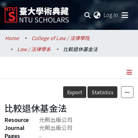
(current
Log In
Communities & Collections
Home
College of Law / 法律學院
Law / 法律學系
比較退休基金法
Research Outputs
Fundings & Projects
Researchers
Details
Export
Statistics
Organizations
比較退休基金法
Statistics
Resource
元照出版公司
Journal
元照出版公司
Pages
-