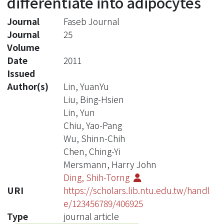
differentiate into adipocytes
Journal
Faseb Journal
Journal
25
Volume
Date
2011
Issued
Author(s)
Lin, YuanYu
Liu, Bing-Hsien
Lin, Yun
Chiu, Yao-Pang
Wu, Shinn-Chih
Chen, Ching-Yi
Mersmann, Harry John
Ding, Shih-Torng
URI
https://scholars.lib.ntu.edu.tw/handl
e/123456789/406925
Type
journal article