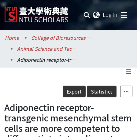
(current
Log In
Communities & Collections
Home
College of Bioresources and Agriculture / 生物資源暨農學院
Animal Science and Technology / 動物科學技術學系
Research Outputs
Adiponectin receptor-transgenic mesenchymal stem cells are more competent to differentiate into adipocytes
Fundings & Projects
Researchers
Details
Export
Statistics
Organizations
Adiponectin receptor-
Statistics
transgenic mesenchymal stem
cells are more competent to