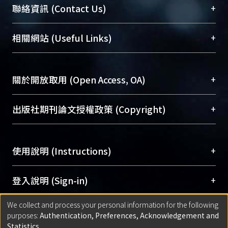
臺大位居世界頂尖大學之列，為永久珍藏及向國際
+
聯絡資訊 (Contact Us)
展現本校豐碩的研究成果及學術能量，圖書館整合
機構典藏（NTUR）與學術庫（AH）不同功能平
總館學科館員
(Main Library)
+
相關網站 (Useful Links)
台，成為臺大學術典藏NTU scholars。期能整合研
醫學圖書館學科館員
(Medical Library)
究能量、促進交流合作、保存學術產出、推廣研究
社會科學院辜振甫紀念圖書館學科館員
(Social
成果。
Sciences Library)
+
關於開放取用 (Open Access, OA)
To permanently archive and promote researcher
profiles and scholarly works, Library integrates the
開放取用是從使用者角度提升資訊取用性的社會運
+
出版社期刊論文授權政策 (Copyright)
services of “NTU Repository” with “Academic
動，應用在學術研究上是透過將研究著作公開供使
Hub” to form NTU Scholars.
用者自由取閱，以促進學術傳播及因應期刊訂購費
請確認所上傳的全文是原創的內容，若該文件包
用逐年攀升。同時可加速研究發展、提升研究影響
+
使用說明 (Instructions)
含部分內容的版權非匯入者所有，或由第三方贊
力，NTU Scholars即為本校的開放取用典藏（OA
助與合作完成，請確認該版權所有者及第三方同
Archive）平台。
（點選深入了解OA）
意提供此授權。
網站簡介
(Quickstart Guide)
+
登入說明 (Sign-in)
Please represent that the submission is your
使用手冊
(Instruction Manual)
original work, and that you have the right to
We collect and process your personal information for the following
線上預約服務
(Booking Service)
方案一：
臺灣大學計算機中心帳號登入
+
匯入著作 (Submission)
purposes:
Authentication, Preferences, Acknowledgement and
grant the rights to upload.
(With C&INC Email Account)
Statistics
.